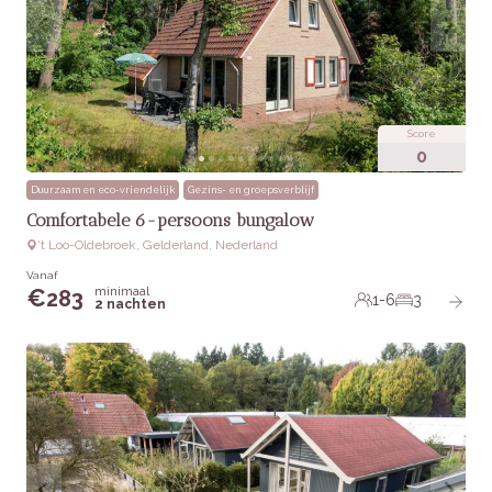
Score
0
Duurzaam en eco-vriendelijk
Gezins- en groepsverblijf
Comfortabele 6-persoons bungalow
‘t Loo-Oldebroek, Gelderland, Nederland
Vanaf
minimaal
€
283
1-6
3
2 nachten