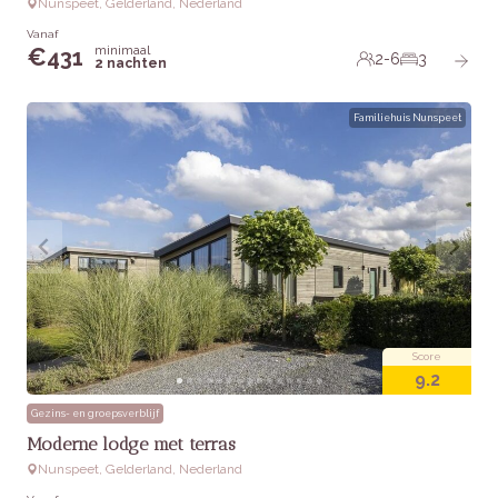
Nunspeet, Gelderland, Nederland
Vanaf
minimaal
€
431
2-6
3
2 nachten
Familiehuis Nunspeet
Score
9.2
Gezins- en groepsverblijf
Moderne lodge met terras
Nunspeet, Gelderland, Nederland