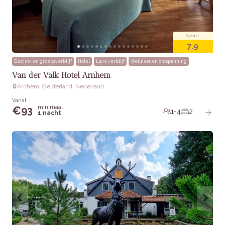
Score
7.9
Gezins- en groepsverblijf
Hotel
Luxe verblijf
Wellness en ontspanning
Van der Valk Hotel Arnhem
Arnhem, Gelderland, Nederland
Vanaf
minimaal
€
93
1-4
2
1 nacht