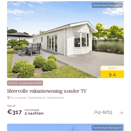
Familiehuis Nunspeet
Score
9.4
Gezins- en groepsverblijf
Sfeervolle vakantiewoning zonder TV
Nunspeet, Gelderland, Nederland
Vanaf
minimaal
€
317
2-6
3
2 nachten
Familiehuis Nunspeet