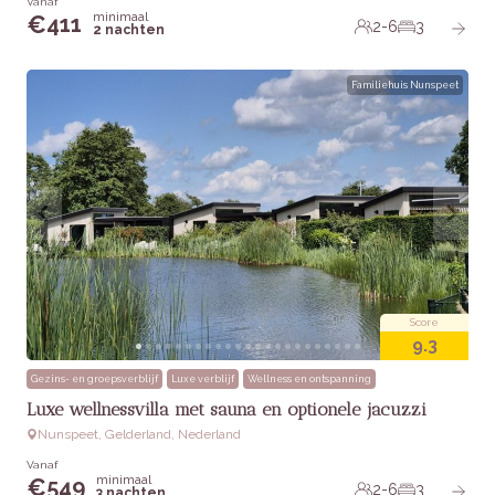
Vanaf
minimaal
€
411
2-6
3
2 nachten
Familiehuis Nunspeet
Score
9.3
Gezins- en groepsverblijf
Luxe verblijf
Wellness en ontspanning
Luxe wellnessvilla met sauna en optionele jacuzzi
Nunspeet, Gelderland, Nederland
Vanaf
minimaal
€
549
2-6
3
3 nachten