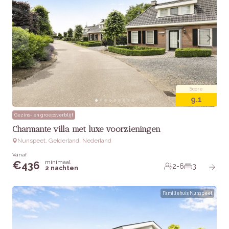
Score
9.1
Gezins- en groepsverblijf
Charmante villa met luxe voorzieningen
Nunspeet, Gelderland, Nederland
Vanaf
minimaal
€
436
2-6
3
2 nachten
Familiehuis Nunspeet