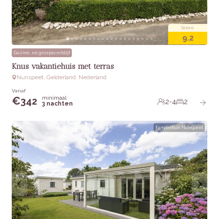
Score
9.2
Gezins- en groepsverblijf
Knus vakantiehuis met terras
Nunspeet, Gelderland, Nederland
Vanaf
minimaal
€
342
2-4
2
3 nachten
Familiehuis Nunspeet