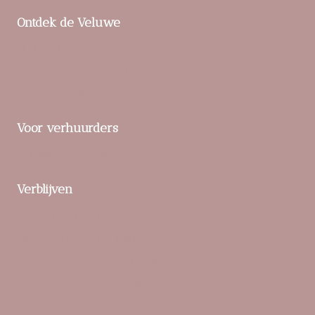
Ontdek de Veluwe
Praktische tips
Buitenactiviteiten en natuur
Unieke ervaringen
Voor verhuurders
Verblijf toevoegen
Verblijven
Bed & Breakfasts
Bijzondere overnachtingen
Duurzaam en eco-vriendelijk
Gezins- en groepsverblijven
Hotels