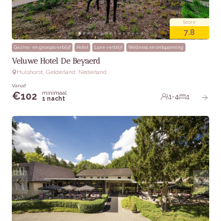
Score
7.8
Gezins- en groepsverblijf
Hotel
Luxe verblijf
Wellness en ontspanning
Veluwe Hotel De Beyaerd
Hulshorst, Gelderland, Nederland
Vanaf
minimaal
€
102
1-4
1
1 nacht