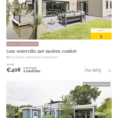
Score
9
Gezins- en groepsverblijf
Luxe watervilla met modern comfort
Nunspeet, Gelderland, Nederland
Vanaf
minimaal
€
408
2-6
3
2 nachten
Familiehuis Nunspeet