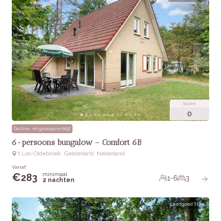
Score
0
Gezins- en groepsverblijf
6-persoons bungalow – Comfort 6B
‘t Loo-Oldebroek, Gelderland, Nederland
Vanaf
minimaal
€
283
1-6
3
2 nachten
Landgoed 't Loo