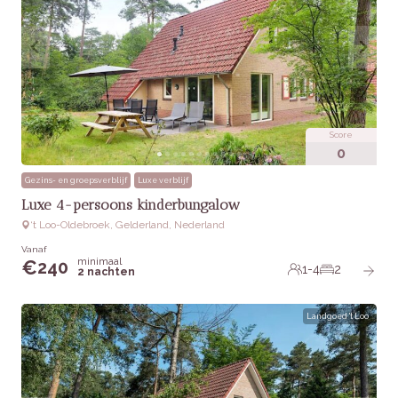
Score
0
Gezins- en groepsverblijf
Luxe verblijf
Luxe 4-persoons kinderbungalow
‘t Loo-Oldebroek, Gelderland, Nederland
Vanaf
minimaal
€
240
1-4
2
2 nachten
Landgoed 't Loo