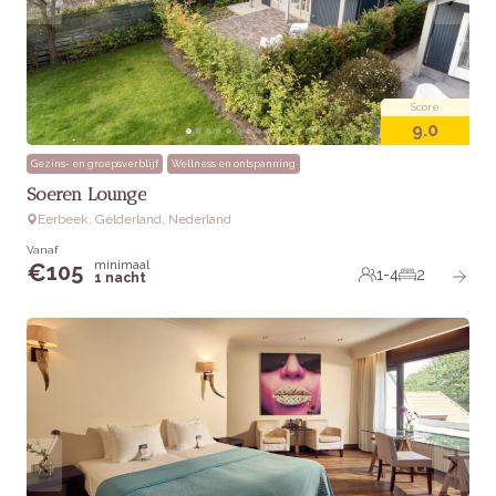
Score
9.0
Gezins- en groepsverblijf
Wellness en ontspanning
Soeren Lounge
Eerbeek, Gelderland, Nederland
Vanaf
minimaal
€
105
1-4
2
1 nacht