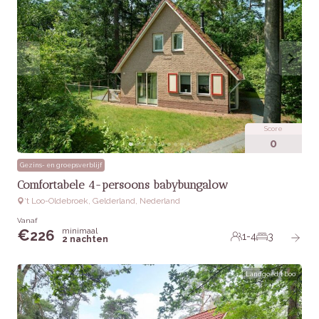
Score
0
Gezins- en groepsverblijf
Comfortabele 4-persoons babybungalow
‘t Loo-Oldebroek, Gelderland, Nederland
Vanaf
minimaal
€
226
1-4
3
2 nachten
Landgoed 't Loo