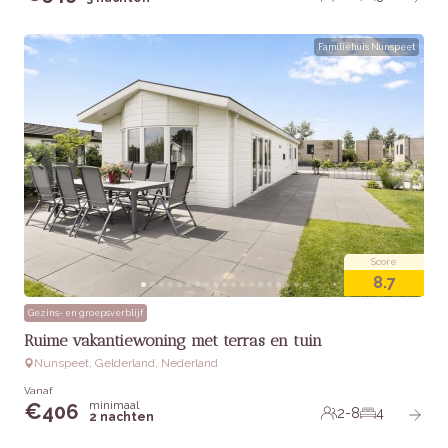
Familiehuis Nunspeet
Score
8.7
Gezins- en groepsverblijf
Ruime vakantiewoning met terras en tuin
Nunspeet, Gelderland, Nederland
Vanaf
minimaal
€
406
2-8
4
2 nachten