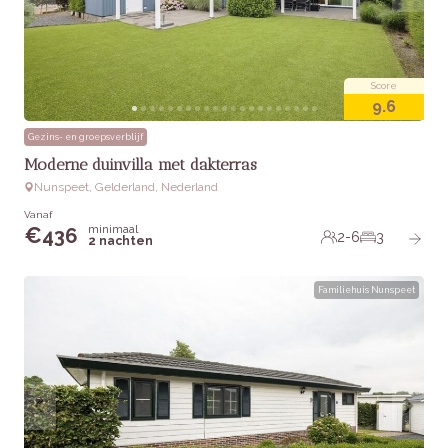
Score
9.6
Gezins- en groepsverblijf
Moderne duinvilla met dakterras
Nunspeet, Gelderland, Nederland
Vanaf
minimaal
€
436
2-6
3
2 nachten
Familiehuis Nunspeet