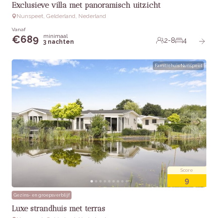
Exclusieve villa met panoramisch uitzicht
Nunspeet, Gelderland, Nederland
Vanaf
minimaal
€
689
2-8
4
3 nachten
Familiehuis Nunspeet
Score
9
Gezins- en groepsverblijf
Luxe strandhuis met terras