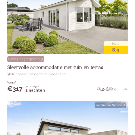
Score
8.9
Gezins- en groepsverblijf
Sfeervolle accommodatie met tuin en terras
Nunspeet, Gelderland, Nederland
Vanaf
minimaal
€
317
2-6
3
2 nachten
Familiehuis Nunspeet