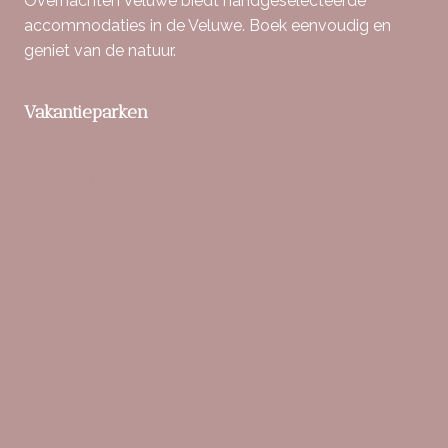
Overnachten Veluwe biedt handgeselecteerde
accommodaties in de Veluwe. Boek eenvoudig en
geniet van de natuur.
Vakantieparken
Berkenrhode
Bospark De Schaapskooi
Buitenplaats Beekhuizen
Bungalowpark Hoenderloo
De Boshoek
De IJsvogel
De Veluwse Hoevegaerde
Familiehuis Nunspeet
Landgoed ‘t Loo
Parc De Berkenhorst