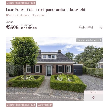
Gezins- en groepsverblijf
Luxe Forest Cabin met panoramisch boszicht
Velp, Gelderland, Nederland
Vanaf
minimaal
€
505
1-4
2
2 nachten
Familiehuis Nunspeet
Score
0
Gezins- en groepsverblijf
Luxe verblijf