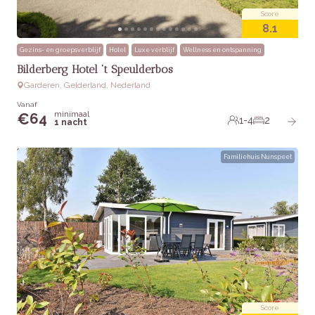
Score
8.1
Gezins- en groepsverblijf
Hotel
Luxe verblijf
Wellness en ontspanning
Bilderberg Hotel ‘t Speulderbos
Garderen, Gelderland, Nederland
Vanaf
minimaal
€
64
1-4
2
1 nacht
Familiehuis Nunspeet
Score