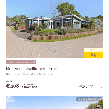
Score
8.9
Gezins- en groepsverblijf
Moderne duinvilla met terras
Nunspeet, Gelderland, Nederland
Vanaf
minimaal
€
408
2-6
3
2 nachten
Familiehuis Nunspeet