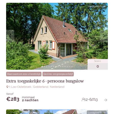
Landgoed 't Loo
Score
0
Duurzaam en eco-vriendelijk
Gezins- en groepsverblijf
Extra toegankelijke 6-persoons bungalow
‘t Loo-Oldebroek, Gelderland, Nederland
Vanaf
minimaal
€
283
2-6
3
2 nachten
Landgoed 't Loo