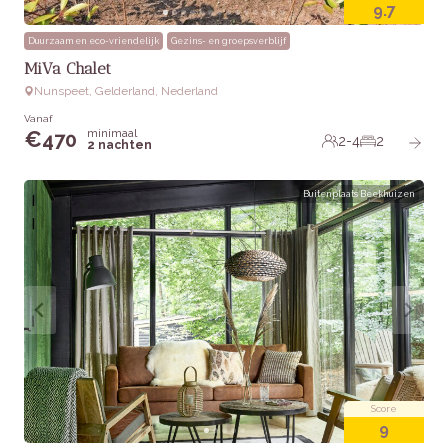
9.7
Duurzaam en eco-vriendelijk
Gezins- en groepsverblijf
MiVa Chalet
Nunspeet, Gelderland, Nederland
Vanaf
minimaal
€
470
2-4
2
2 nachten
Buitenplaats Beekhuizen
Score
9