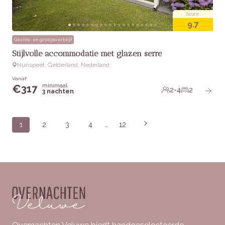
Score
9.7
Gezins- en groepsverblijf
Stijlvolle accommodatie met glazen serre
Nunspeet, Gelderland, Nederland
Vanaf
minimaal
€
317
2-4
2
3 nachten
Posts
1
2
3
4
…
12
navigation