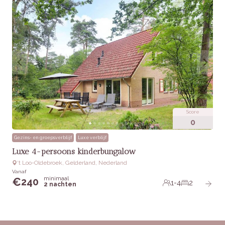
Score
0
Gezins- en groepsverblijf
Luxe verblijf
Luxe 4-persoons kinderbungalow
‘t Loo-Oldebroek, Gelderland, Nederland
Vanaf
minimaal
€
240
1-4
2
2 nachten