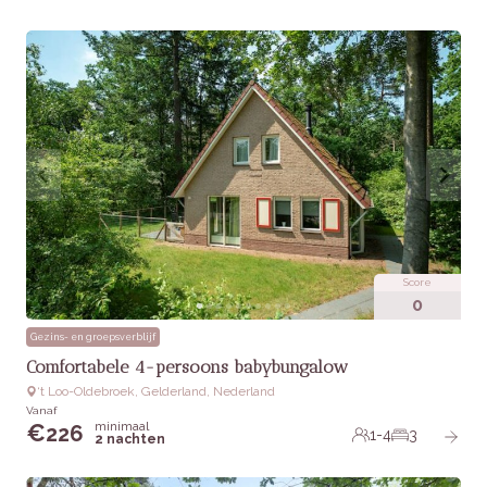
Score
0
Gezins- en groepsverblijf
Comfortabele 4-persoons babybungalow
‘t Loo-Oldebroek, Gelderland, Nederland
Vanaf
minimaal
€
226
1-4
3
2 nachten