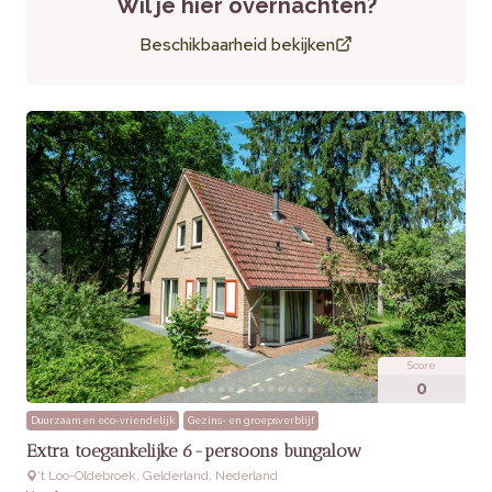
Wil je hier overnachten?
Bezoekers waarderen de luxe en kindvriendelijke
Beschikbaarheid bekijken
voorzieningen, zoals de afgesloten tuin en de praktische
indeling. Het verblijf wordt vaak geprezen om de combinatie
van comfort en ontspanning.
Praktische informatie
Huisdieren:
Niet toegestaan
Toegankelijkheid:
Geschikt voor gezinnen met
kinderen
Extra’s:
Gratis WiFi, bedden opgemaakt bij aankomst,
toegang tot parkfaciliteiten
Score
0
Duurzaam en eco-vriendelijk
Gezins- en groepsverblijf
Extra toegankelijke 6-persoons bungalow
‘t Loo-Oldebroek, Gelderland, Nederland