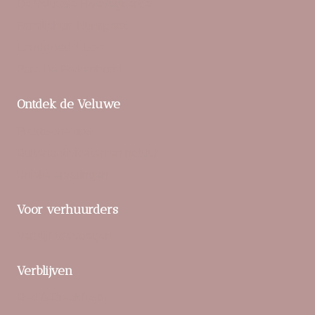
De Veluwse Hoevegaerde
Familiehuis Nunspeet
Landgoed ‘t Loo
Parc De Berkenhorst
Ontdek de Veluwe
Praktische tips
Buitenactiviteiten en natuur
Unieke ervaringen
Voor verhuurders
Verblijf toevoegen
Verblijven
Bed & Breakfasts