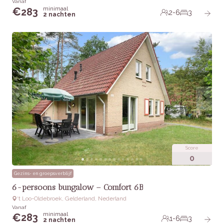
Vanaf
minimaal
€
283
2-6
3
2 nachten
Score
0
Gezins- en groepsverblijf
6-persoons bungalow – Comfort 6B
‘t Loo-Oldebroek, Gelderland, Nederland
Vanaf
minimaal
€
283
1-6
3
2 nachten