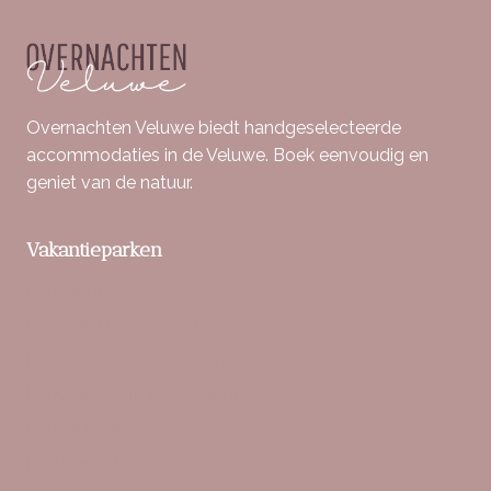
Overnachten Veluwe biedt handgeselecteerde
accommodaties in de Veluwe. Boek eenvoudig en
geniet van de natuur.
Vakantieparken
Berkenrhode
Bospark De Schaapskooi
Buitenplaats Beekhuizen
Bungalowpark Hoenderloo
De Boshoek
De IJsvogel