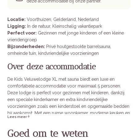
deze accommodatie bij onze partner.
Locatie:
Voorthuizen, Gelderland, Nederland
Ligging:
In de natuur, Kleinschalig vakantiepark
Perfect voor:
Gezinnen met jonge kinderen of een kleine
vriendengroep
Bijzonderheden:
Privé houtgestookte barrelsauna,
omheinde tuin, kindvriendelijke voorzieningen
Over deze accommodatie
De Kids Veluwelodge XL met sauna biedt een luxe en
comfortabele accommodatie voor maximaal 5 personen.
Deze lodge is perfect voor gezinnen met kinderen, dankzij
een speciale kinderkamer en extra kindvriendelijke
voorzieningen zoals een kinderstoel en opgemaakte bedden
bij aankomst. Met een ruime woonkamer, moderne keuken en
Lees meer
een heerlijke houtgestookte sauna in de afgesloten tuin is dit
een ideale plek voor ontspanning en plezier.
Goed om te weten