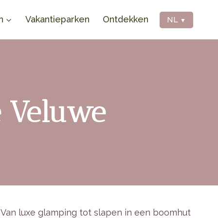
n
Vakantieparken
Ontdekken
NL
▼
e Veluwe
. Van luxe glamping tot slapen in een boomhut