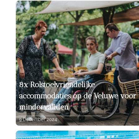
8x Rolstoelvriendelijke
accommodaties op de Veluwe voor
mindervaliden
9 December 2024