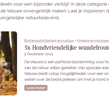
 ideeën voor een bijzonder verblijf. In deze categorie
 de Veluwe onvergetelijk maken. Laat je inspireren d
vergetelijke natuurbelevenis.
Buitenactiviteiten en natuur
•
Unieke ervaringe
5x Hondvriendelijke wandelrout
9 December 2024
De Veluwe is een perfecte bestemming voor ho
van de natuur willen genieten. Van speciale w
Veluwe biedt volop mogelijkheden voor een onts
weten over de beste plekken om met je hond t
5
Lees meer
x
H
o