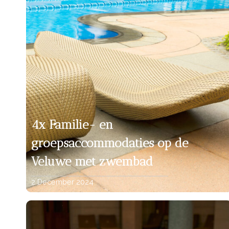
4x Familie- en
groepsaccommodaties op de
Veluwe met zwembad
2 December 2024