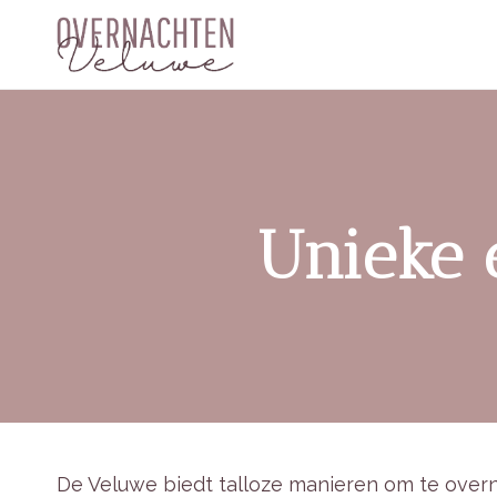
Skip
to
content
Unieke 
De Veluwe biedt talloze manieren om te overn