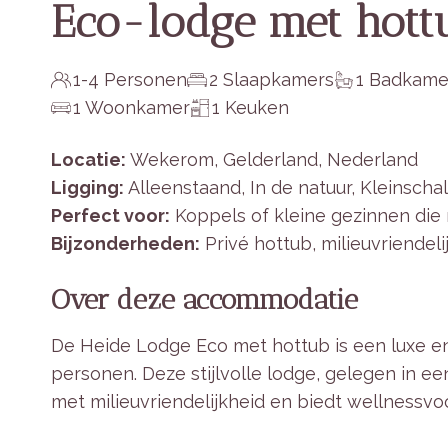
Eco-lodge met hott
1-4 Personen
2 Slaapkamers
1 Badkame
1 Woonkamer
1 Keuken
Locatie:
Wekerom, Gelderland, Nederland
Ligging:
Alleenstaand, In de natuur, Kleinscha
Perfect voor:
Koppels of kleine gezinnen die
Bijzonderheden:
Privé hottub, milieuvriendeli
Over deze accommodatie
De Heide Lodge Eco met hottub is een luxe 
personen. Deze stijlvolle lodge, gelegen in e
met milieuvriendelijkheid en biedt wellnessvoo