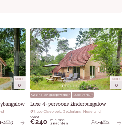
Score
Score
0
0
Gezins- en groepsverblijf
Luxe verblijf
bybungalow
Luxe 4-persoons kinderbungalow
and
‘t Loo-Oldebroek, Gelderland, Nederland
Vanaf
240
minimaal
€
1-4
3
1-4
2
2 nachten