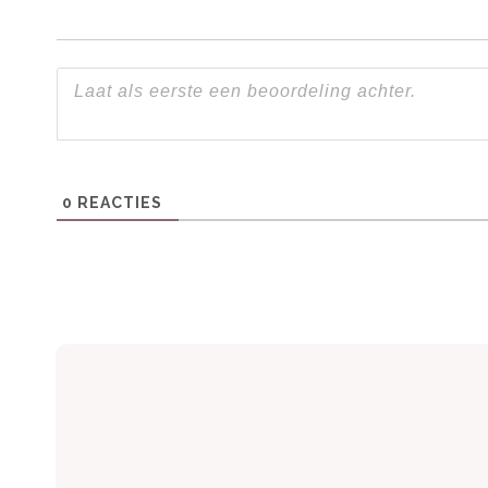
Praktische informatie
Huisdieren:
Toegestaan (max. 2)
Extra’s:
Gratis WiFi, eigen parkeerplaats
0
REACTIES