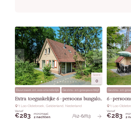
Score
0
Duurzaam en eco-vriendelijk
Gezins- en groepsverblijf
Gezins- en groe
Extra toegankelijke 6-persoons bungalow
6-persoons
‘t Loo-Oldebroek, Gelderland, Nederland
‘t Loo-Oldeb
Vanaf
Vanaf
283
283
minimaal
min
€
€
2-6
3
2 nachten
2 