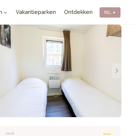
n
Vakantieparken
Ontdekken
NL
▼
vanaf
Score