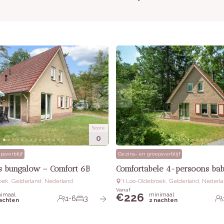
Score
0
psverblijf
Gezins- en groepsverblijf
 bungalow – Comfort 6B
Comfortabele 4-persoons ba
roek, Gelderland, Nederland
‘t Loo-Oldebroek, Gelderland, Nederl
Vanaf
226
imaal
minimaal
€
1-6
3
nachten
2 nachten