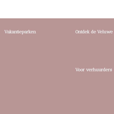
Vakantieparken
Ontdek de Veluwe
Berkenrhode
Praktische tips
Bospark De Schaapskooi
Buitenactiviteiten en
Buitenplaats Beekhuizen
Unieke ervaringen
Bungalowpark Hoenderloo
Voor verhuurders
De Boshoek
Verblijf toevoegen
De IJsvogel
De Veluwse Hoevegaerde
Familiehuis Nunspeet
Landgoed ‘t Loo
Parc De Berkenhorst