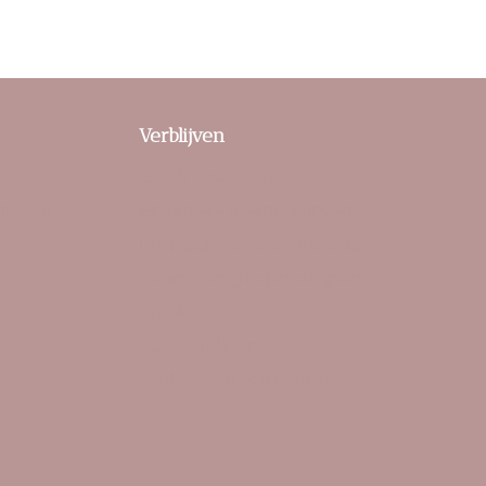
Verblijven
Bed & Breakfasts
 natuur
Bijzondere overnachtingen
Duurzaam en eco-vriendelijk
Gezins- en groepsverblijven
Hotels
Luxe verblijven
Wellness en ontspanning