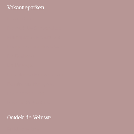
Vakantieparken
Berkenrhode
Bospark De Schaapskooi
Buitenplaats Beekhuizen
Bungalowpark Hoenderloo
De Boshoek
De IJsvogel
De Veluwse Hoevegaerde
Familiehuis Nunspeet
Landgoed ‘t Loo
Parc De Berkenhorst
Ontdek de Veluwe
Praktische tips