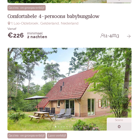
Gezins- en groepsverblijf
Comfortabele 4-persoons babybungalow
‘t Loo-Oldebroek, Gelderland, Nederland
Vanaf
minimaal
€
226
1-4
3
2 nachten
Score
0
Gezins- en groepsverblijf
Luxe verblijf