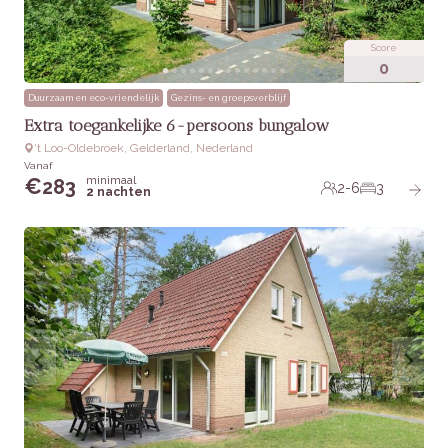
Score
0
Duurzaam en eco-vriendelijk
Gezins- en groepsverblijf
Extra toegankelijke 6-persoons bungalow
‘t Loo-Oldebroek, Gelderland, Nederland
Vanaf
minimaal
€
283
2-6
3
2 nachten