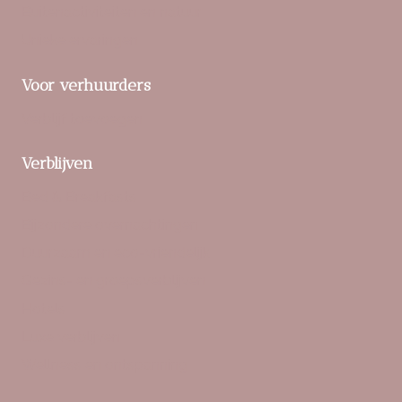
Buitenactiviteiten en natuur
Unieke ervaringen
Voor verhuurders
Verblijf toevoegen
Verblijven
Bed & Breakfasts
Bijzondere overnachtingen
Duurzaam en eco-vriendelijk
Gezins- en groepsverblijven
Hotels
Luxe verblijven
Wellness en ontspanning