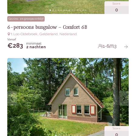
Score
0
Gezins- en groepsverblijf
6-persoons bungalow – Comfort 6B
‘t Loo-Oldebroek, Gelderland, Nederland
Vanaf
minimaal
€
283
1-6
3
2 nachten
Score
0