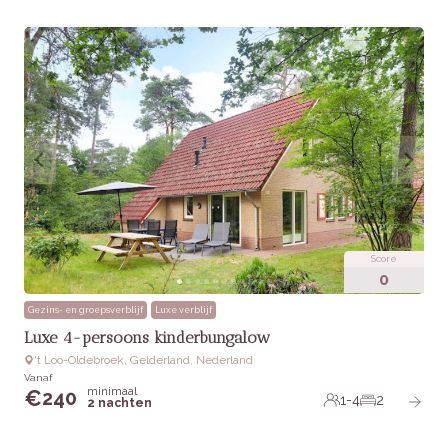
Score
0
Gezins- en groepsverblijf
Luxe verblijf
Luxe 4-persoons kinderbungalow
‘t Loo-Oldebroek, Gelderland, Nederland
Vanaf
minimaal
€
240
1-4
2
2 nachten