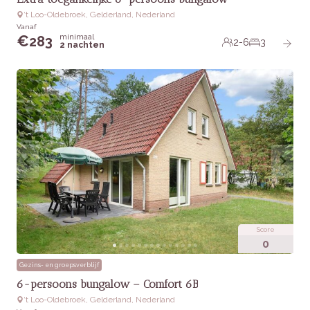
‘t Loo-Oldebroek, Gelderland, Nederland
Vanaf
minimaal
€
283
2-6
3
2 nachten
Score
0
Gezins- en groepsverblijf
6-persoons bungalow – Comfort 6B
‘t Loo-Oldebroek, Gelderland, Nederland