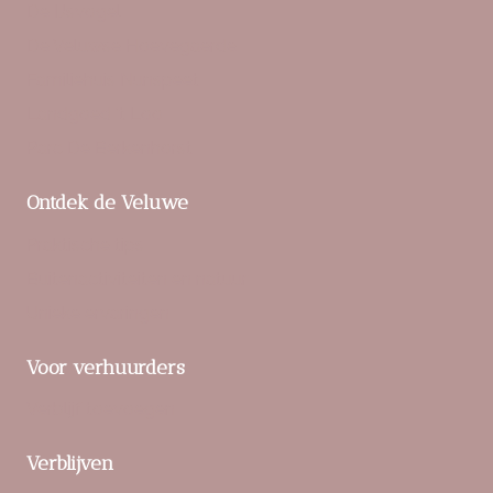
De IJsvogel
De Veluwse Hoevegaerde
Familiehuis Nunspeet
Landgoed ‘t Loo
Parc De Berkenhorst
Ontdek de Veluwe
Praktische tips
Buitenactiviteiten en natuur
Unieke ervaringen
Voor verhuurders
Verblijf toevoegen
Verblijven