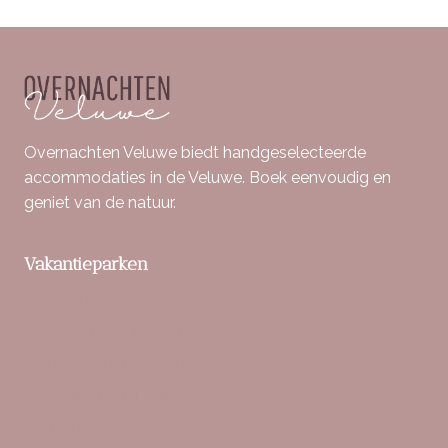
Overnachten Veluwe biedt handgeselecteerde
accommodaties in de Veluwe. Boek eenvoudig en
geniet van de natuur.
Vakantieparken
Berkenrhode
Bospark De Schaapskooi
Buitenplaats Beekhuizen
Bungalowpark Hoenderloo
De Boshoek