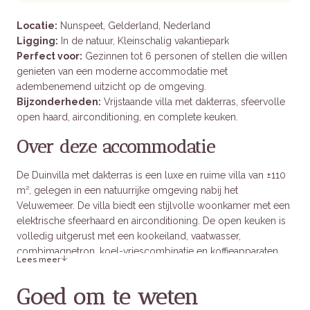
Locatie:
Nunspeet, Gelderland, Nederland
Ligging:
In de natuur, Kleinschalig vakantiepark
Perfect voor:
Gezinnen tot 6 personen of stellen die willen
genieten van een moderne accommodatie met
adembenemend uitzicht op de omgeving.
Bijzonderheden:
Vrijstaande villa met dakterras, sfeervolle
open haard, airconditioning, en complete keuken.
Over deze accommodatie
De Duinvilla met dakterras is een luxe en ruime villa van ±110
m², gelegen in een natuurrijke omgeving nabij het
Veluwemeer. De villa biedt een stijlvolle woonkamer met een
elektrische sfeerhaard en airconditioning. De open keuken is
volledig uitgerust met een kookeiland, vaatwasser,
combimagnetron, koel-vriescombinatie en koffieapparaten
Lees meer
(snelfilter en bonen).
Goed om te weten
De villa beschikt over drie slaapkamers: één met een