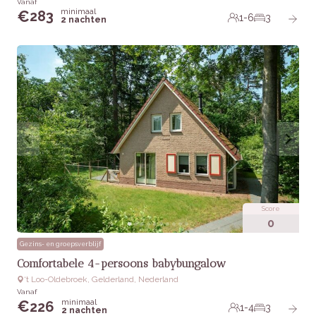
Vanaf
minimaal
€
283
1-6
3
2 nachten
Score
0
Gezins- en groepsverblijf
Comfortabele 4-persoons babybungalow
‘t Loo-Oldebroek, Gelderland, Nederland
Vanaf
minimaal
€
226
1-4
3
2 nachten