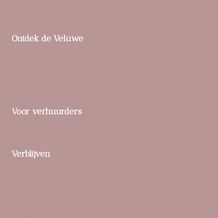
Parc De Berkenhorst
Ontdek de Veluwe
Praktische tips
Buitenactiviteiten en natuur
Unieke ervaringen
Voor verhuurders
Verblijf toevoegen
Verblijven
Bed & Breakfasts
Bijzondere overnachtingen
Duurzaam en eco-vriendelijk
Gezins- en groepsverblijven