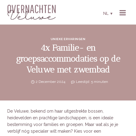
Skip
to
NL
▼
content
UNIEKE ERVARINGEN
4x Familie- en
groepsaccommodaties op de
Veluwe met zwembad
2 December 2024
Leestijd:
5
minuten
De Veluwe, bekend om haar uitgestrekte bossen,
heidevelden en prachtige landschappen, is een ideale
bestemming voor families en groepen. Maar wat als je je
verblijf nóg specialer wilt maken? Kies voor een