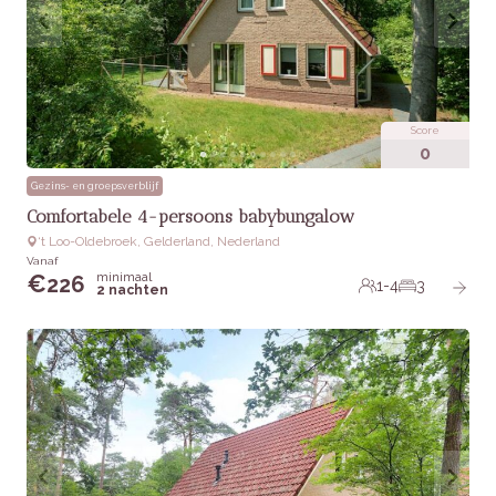
Score
0
Gezins- en groepsverblijf
Comfortabele 4-persoons babybungalow
‘t Loo-Oldebroek, Gelderland, Nederland
Vanaf
minimaal
€
226
1-4
3
2 nachten