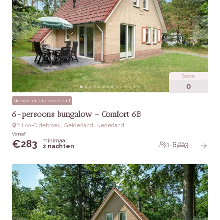
Score
0
Gezins- en groepsverblijf
6-persoons bungalow – Comfort 6B
‘t Loo-Oldebroek, Gelderland, Nederland
Vanaf
minimaal
€
283
1-6
3
2 nachten