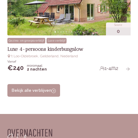
Score
0
Gezins- en groepsverblijf
Luxe verblijf
Luxe 4-persoons kinderbungalow
‘t Loo-Oldebroek, Gelderland, Nederland
Vanaf
minimaal
€
240
1-4
2
2 nachten
Bekijk alle verblijven