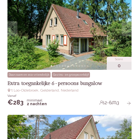
Score
0
Duurzaam en eco-vriendelijk
Gezins- en groepsverblijf
Extra toegankelijke 6-persoons bungalow
‘t Loo-Oldebroek, Gelderland, Nederland
Vanaf
minimaal
€
283
2-6
3
2 nachten