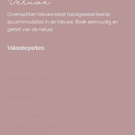
Overnachten Veluwe biedt handgeselecteerde
accommodaties in de Veluwe. Boek eenvoudig en
geniet van de natuur.
Vakantieparken
Berkenrhode
Bospark De Schaapskooi
Buitenplaats Beekhuizen
Bungalowpark Hoenderloo
De Boshoek
De IJsvogel
De Veluwse Hoevegaerde
Familiehuis Nunspeet
Landgoed ‘t Loo