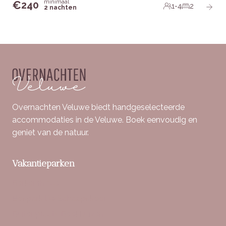
minimaal
€
240
1-4
2
2 nachten
Overnachten Veluwe biedt handgeselecteerde
accommodaties in de Veluwe. Boek eenvoudig en
geniet van de natuur.
Vakantieparken
Berkenrhode
Bospark De Schaapskooi
Buitenplaats Beekhuizen