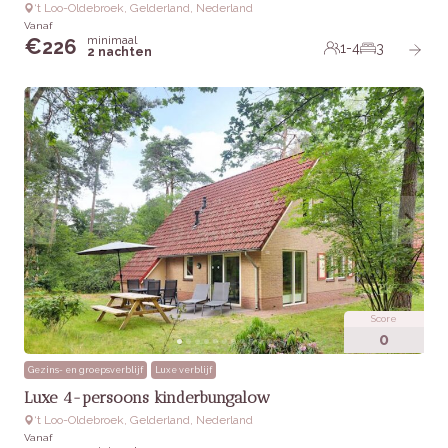
‘t Loo-Oldebroek, Gelderland, Nederland
Vanaf
minimaal
€
226
1-4
3
2 nachten
Score
0
Gezins- en groepsverblijf
Luxe verblijf
Luxe 4-persoons kinderbungalow
‘t Loo-Oldebroek, Gelderland, Nederland
Vanaf