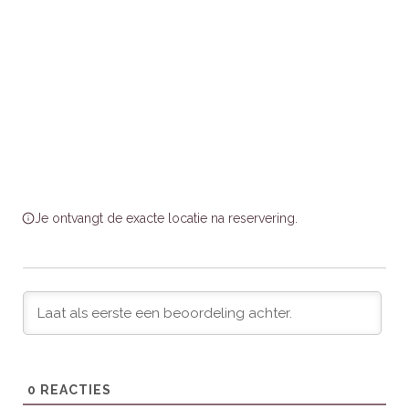
Badkamers:
Vijf ensuite badkamers en een extra apart
toilet.
Wellness:
Spa & Wellness ruimte met privé
binnenzwembad, sauna, whirlpool en een aparte
doucheruimte.
Buiten:
De villa heeft een overdekte veranda met een
terras en tuinmeubilair, omgeven door een fraai
aangelegde tuin. Er is parkeergelegenheid en een
mogelijkheid om elektrische voertuigen op te laden.
Je ontvangt de exacte locatie na reservering.
Unieke Ervaringen
Geniet van de luxe Spa & Wellness ruimte, perfect voor
ultieme ontspanning na een dag op de Veluwe. Het
duurzame ontwerp van de villa combineert comfort en
milieuvriendelijkheid, terwijl de landelijke stijl met rietgedekte
kap een warme sfeer uitstraalt.
0
REACTIES