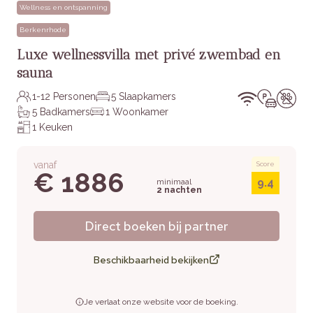
Wellness en ontspanning
Berkenrhode
Luxe wellnessvilla met privé zwembad en
sauna
1-12 Personen
5 Slaapkamers
5 Badkamers
1 Woonkamer
1 Keuken
vanaf
Score
€ 1886
9.4
minimaal
2 nachten
Direct boeken bij partner
Beschikbaarheid bekijken
Je verlaat onze website voor de boeking.