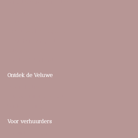
Bungalowpark Hoenderloo
De Boshoek
De IJsvogel
De Veluwse Hoevegaerde
Familiehuis Nunspeet
Landgoed ‘t Loo
Parc De Berkenhorst
Ontdek de Veluwe
Praktische tips
Buitenactiviteiten en natuur
Unieke ervaringen
Voor verhuurders
Verblijf toevoegen