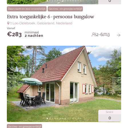
0
Praktische informatie
Duurzaam en eco-vriendelijk
Gezins- en groepsverblijf
Extra toegankelijke 6-persoons bungalow
Huisdieren:
Toegestaan in overleg
‘t Loo-Oldebroek, Gelderland, Nederland
Toegankelijkheid:
Geschikt voor gezinnen en
Vanaf
vriendengroepen
minimaal
€
283
2-6
3
2 nachten
Extra’s:
Gratis WiFi, laadpunt voor elektrische auto’s,
bedlinnen inbegrepen
Score
0
Gezins- en groepsverblijf