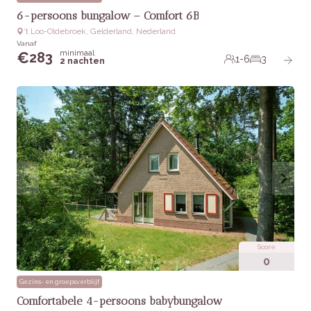
6-persoons bungalow – Comfort 6B
‘t Loo-Oldebroek, Gelderland, Nederland
Vanaf
minimaal
€
283
1-6
3
2 nachten
Score
0
Gezins- en groepsverblijf
Comfortabele 4-persoons babybungalow