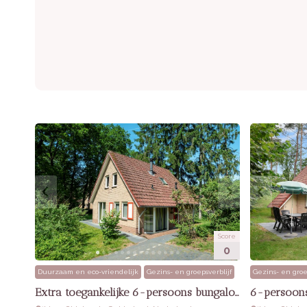
Huisdieren:
Toegestaan (max. 2)
Extra’s:
Gratis WiFi, eigen parkeerplaats,
Score
0
Duurzaam en eco-vriendelijk
Gezins- en groepsverblijf
Gezins- en groe
Extra toegankelijke 6-persoons bungalow
6-persoons