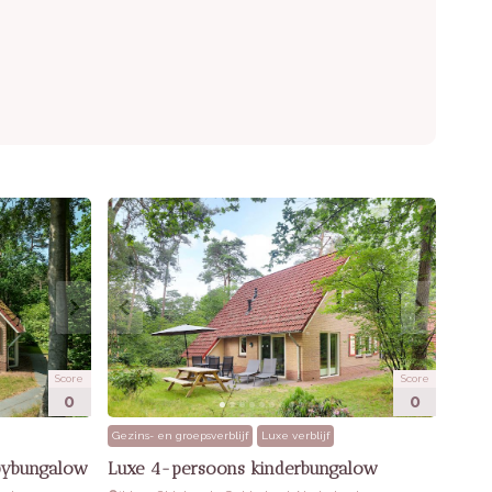
Score
Score
0
0
Gezins- en groepsverblijf
Luxe verblijf
bybungalow
Luxe 4-persoons kinderbungalow