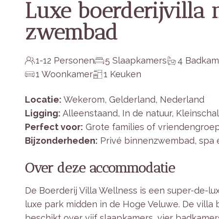
Luxe boerderijvilla
zwembad
1-12 Personen
5 Slaapkamers
4 Badkam
1 Woonkamer
1 Keuken
Locatie:
Wekerom, Gelderland, Nederland
Ligging:
Alleenstaand, In de natuur, Kleinscha
Perfect voor:
Grote families of vriendengroe
Bijzonderheden:
Privé binnenzwembad, spa e
Over deze accommodatie
De Boerderij Villa Wellness is een super-de-lu
luxe park midden in de Hoge Veluwe. De villa
beschikt over vijf slaapkamers, vier badkamer