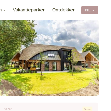
n
Vakantieparken
Ontdekken
NL
▼
vanaf
Score