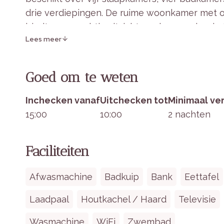
drie verdiepingen. De ruime woonkamer met 
biedt een prachtig uitzicht op de aangelegde t
Lees meer
De Spa & Wellness kelder is het hoogtepunt va
privé binnenzwembad, een sauna en een whirlp
Goed om te weten
gebouwd, voorzien van moderne technologi
LED-verlichting.
Inchecken vanaf
Uitchecken tot
Minimaal ver
15:00
10:00
2 nachten
Binnen in het verblijf
Faciliteiten
Slaapgelegenheden:
Vijf slaapkamers, 
de eerste verdieping.
Afwasmachine
Badkuip
Bank
Eettafel
Keuken:
Volledig uitgeruste open keuken 
Laadpaal
Houtkachel / Haard
Televisie
vriescombinatie.
Woonruimte:
Ruime woonkamer met smart
Wasmachine
WiFi
Zwembad