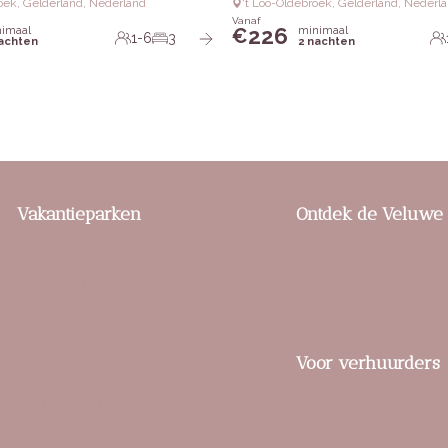
roek, Gelderland, Nederland
‘t Loo-Oldebroek, Gelderland, Nederl
Vanaf
226
imaal
minimaal
€
1-6
3
nachten
2 nachten
Vakantieparken
Ontdek de Veluwe
Berkenrhode
Praktische tips
Bospark De Schaapskooi
Buitenactiviteiten en
Buitenplaats Beekhuizen
Unieke ervaringen
Bungalowpark Hoenderloo
Voor verhuurders
De Boshoek
Verblijf toevoegen
De IJsvogel
De Veluwse Hoevegaerde