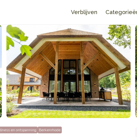
Verblijven
Categorieë
lness en ontspanning
Berkenrhode