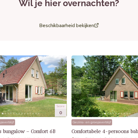
Wil je hier overnachten?
 laadmogelijkheden voor elektrische voertuigen
Beschikbaarheid bekijken
Score
0
psverblijf
Gezins- en groepsverblijf
 bungalow – Comfort 6B
Comfortabele 4-persoons ba