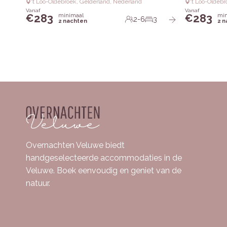
‘t Loo-Oldebroek, Gelderland, Nederland
‘t Loo-Oldeb
Vanaf
Vanaf
283
283
minimaal
min
€
€
2-6
3
2 nachten
2 
Overnachten Veluwe biedt
handgeselecteerde accommodaties in de
Veluwe. Boek eenvoudig en geniet van de
natuur.