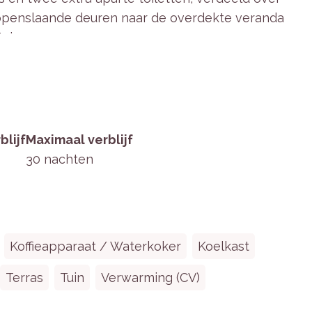
openslaande deuren naar de overdekte veranda
uin.
n deze villa. Hier kun je genieten van een
ool. De villa is volledig gasloos en duurzaam
eën zoals waterbesparende douchekoppen en
blijf
Maximaal verblijf
30 nachten
waaronder twee op de begane grond en drie op
Koffieapparaat / Waterkoker
Koelkast
met Quooker, vaatwasser, en royale koel-
Terras
Tuin
Verwarming (CV)
-tv en directe toegang tot de overdekte