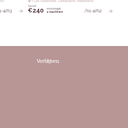
and
‘t Loo-Oldebroek, Gelderland, Nederland
Vanaf
240
minimaal
€
1-4
3
1-4
2
2 nachten
Verblijven
Bed & Breakfasts
 natuur
Bijzondere overnachtingen
Duurzaam en eco-vriendelijk
Gezins- en groepsverblijven
Hotels
Luxe verblijven
Wellness en ontspanning