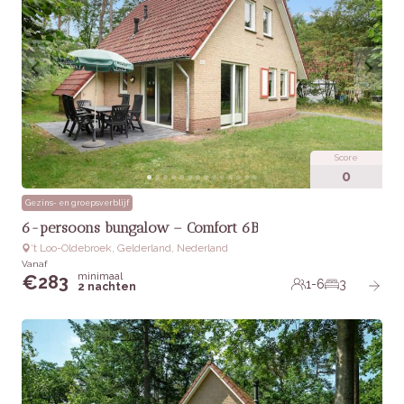
Score
0
Gezins- en groepsverblijf
6-persoons bungalow – Comfort 6B
‘t Loo-Oldebroek, Gelderland, Nederland
Vanaf
minimaal
€
283
1-6
3
2 nachten