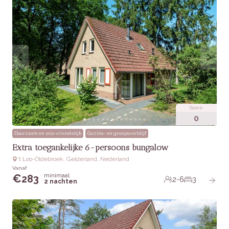
Score
0
Duurzaam en eco-vriendelijk
Gezins- en groepsverblijf
Extra toegankelijke 6-persoons bungalow
‘t Loo-Oldebroek, Gelderland, Nederland
Vanaf
minimaal
€
283
2-6
3
2 nachten