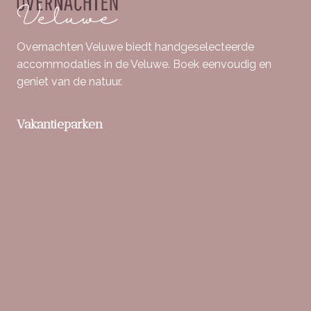
Overnachten Veluwe biedt handgeselecteerde
accommodaties in de Veluwe. Boek eenvoudig en
geniet van de natuur.
Vakantieparken
Berkenrhode
Bospark De Schaapskooi
Buitenplaats Beekhuizen
Bungalowpark Hoenderloo
De Boshoek
De IJsvogel
De Veluwse Hoevegaerde
Familiehuis Nunspeet