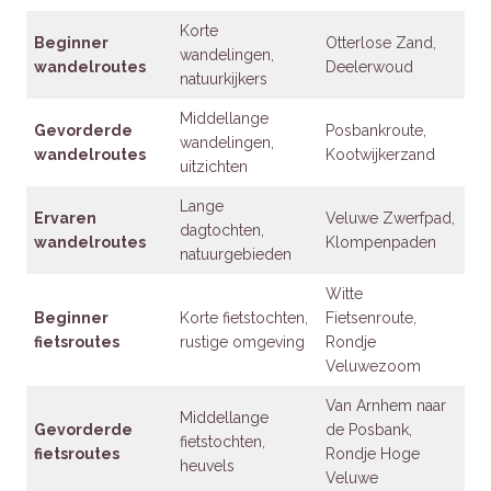
Korte
Beginner
Otterlose Zand,
wandelingen,
wandelroutes
Deelerwoud
natuurkijkers
Middellange
Gevorderde
Posbankroute,
wandelingen,
wandelroutes
Kootwijkerzand
uitzichten
Lange
Ervaren
Veluwe Zwerfpad,
dagtochten,
wandelroutes
Klompenpaden
natuurgebieden
Witte
Beginner
Korte fietstochten,
Fietsenroute,
fietsroutes
rustige omgeving
Rondje
Veluwezoom
Van Arnhem naar
Middellange
Gevorderde
de Posbank,
fietstochten,
fietsroutes
Rondje Hoge
heuvels
Veluwe