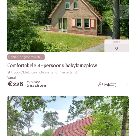
Score
0
Gezins- en groepsverblijf
Comfortabele 4-persoons babybungalow
‘t Loo-Oldebroek, Gelderland, Nederland
Vanaf
minimaal
€
226
1-4
3
2 nachten