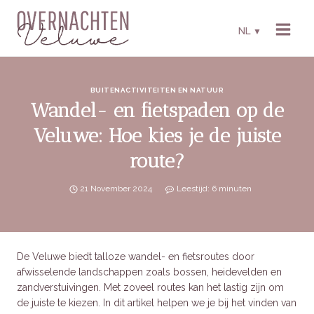
Skip
to
NL
▼
content
BUITENACTIVITEITEN EN NATUUR
Wandel- en fietspaden op de
Veluwe: Hoe kies je de juiste
route?
21 November 2024
Leestijd:
6
minuten
De Veluwe biedt talloze wandel- en fietsroutes door
afwisselende landschappen zoals bossen, heidevelden en
zandverstuivingen. Met zoveel routes kan het lastig zijn om
de juiste te kiezen. In dit artikel helpen we je bij het vinden van