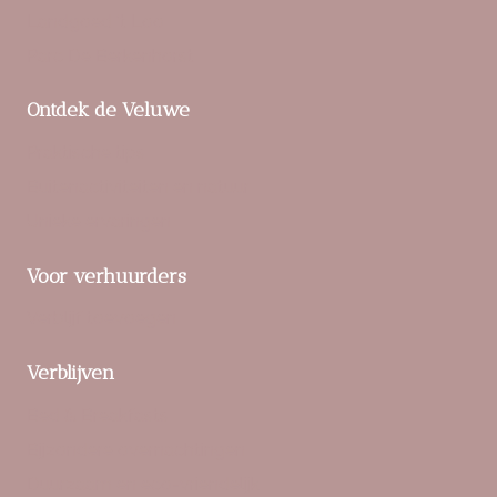
Landgoed ‘t Loo
Parc De Berkenhorst
Ontdek de Veluwe
Praktische tips
Buitenactiviteiten en natuur
Unieke ervaringen
Voor verhuurders
Verblijf toevoegen
Verblijven
Bed & Breakfasts
Bijzondere overnachtingen
Duurzaam en eco-vriendelijk