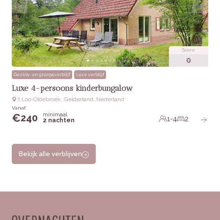
Score
0
Gezins- en groepsverblijf
Luxe verblijf
Luxe 4-persoons kinderbungalow
‘t Loo-Oldebroek, Gelderland, Nederland
Vanaf
minimaal
€
240
1-4
2
2 nachten
Bekijk alle verblijven