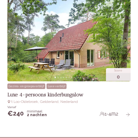
Score
0
Gezins- en groepsverblijf
Luxe verblijf
Luxe 4-persoons kinderbungalow
‘t Loo-Oldebroek, Gelderland, Nederland
Vanaf
minimaal
€
240
1-4
2
2 nachten