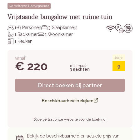
De Veluwse Hoevegaerde
Vrijstaande bungalow met ruime tuin
1-6 Personen
3 Slaapkamers
1 Badkamer
1 Woonkamer
1 Keuken
vanaf
Score
€ 220
9
minimaal
3 nachten
Direct boeken bij partner
Beschikbaarheid bekijken
Je verlaat onze website voor de boeking.
Bekijk de beschikbaarheid en actuele prijs van