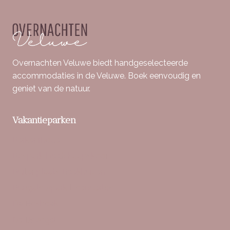
Overnachten Veluwe biedt handgeselecteerde
accommodaties in de Veluwe. Boek eenvoudig en
geniet van de natuur.
Vakantieparken
Berkenrhode
Bospark De Schaapskooi
Buitenplaats Beekhuizen
Bungalowpark Hoenderloo
De Boshoek
De IJsvogel