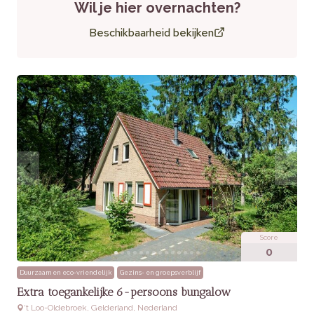
Wil je hier overnachten?
bungalow en de privacy rondom het verblijf. De combinatie
van natuur en moderne voorzieningen maakt dit een populair
Beschikbaarheid bekijken
verblijf voor gezinnen.
Praktische informatie
Huisdieren:
Niet toegestaan
Toegankelijkheid:
Gelijkvloerse indeling, ideaal voor
gezinnen en ouderen
Extra’s:
Gratis WiFi, rookvrij, kindvriendelijke
voorzieningen (kinderstoel en kinderbedje)
Score
0
Duurzaam en eco-vriendelijk
Gezins- en groepsverblijf
Extra toegankelijke 6-persoons bungalow
‘t Loo-Oldebroek, Gelderland, Nederland