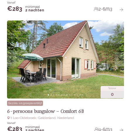
Vanaf
minimaal
€
283
2-6
3
2 nachten
Score
0
Gezins- en groepsverblijf
6-persoons bungalow – Comfort 6B
‘t Loo-Oldebroek, Gelderland, Nederland
Vanaf
minimaal
€
283
1-6
3
2 nachten