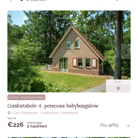
Score
0
Gezins- en groepsverblijf
Comfortabele 4-persoons babybungalow
‘t Loo-Oldebroek, Gelderland, Nederland
Vanaf
minimaal
€
226
1-4
3
2 nachten