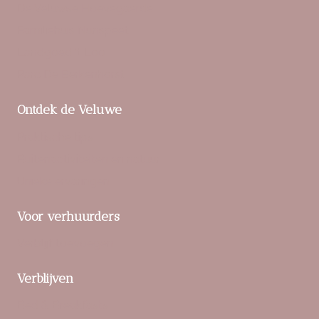
De Veluwse Hoevegaerde
Familiehuis Nunspeet
Landgoed ‘t Loo
Parc De Berkenhorst
Ontdek de Veluwe
Praktische tips
Buitenactiviteiten en natuur
Unieke ervaringen
Voor verhuurders
Verblijf toevoegen
Verblijven
Bed & Breakfasts