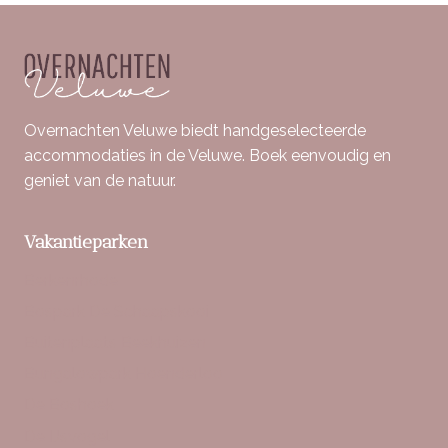
Overnachten Veluwe biedt handgeselecteerde
accommodaties in de Veluwe. Boek eenvoudig en
geniet van de natuur.
Vakantieparken
Berkenrhode
Bospark De Schaapskooi
Buitenplaats Beekhuizen
Bungalowpark Hoenderloo
De Boshoek
De IJsvogel