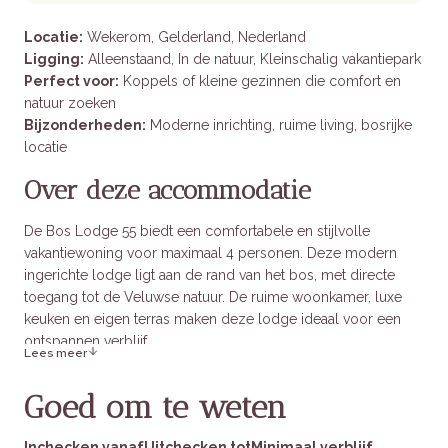
Locatie:
Wekerom, Gelderland, Nederland
Ligging:
Alleenstaand, In de natuur, Kleinschalig vakantiepark
Perfect voor:
Koppels of kleine gezinnen die comfort en
natuur zoeken
Bijzonderheden:
Moderne inrichting, ruime living, bosrijke
locatie
Over deze accommodatie
De Bos Lodge 55 biedt een comfortabele en stijlvolle
vakantiewoning voor maximaal 4 personen. Deze modern
ingerichte lodge ligt aan de rand van het bos, met directe
toegang tot de Veluwse natuur. De ruime woonkamer, luxe
keuken en eigen terras maken deze lodge ideaal voor een
ontspannen verblijf.
Lees meer
Goed om te weten
Binnen in het verblijf
Inchecken vanaf
Uitchecken tot
Minimaal verblijf
Slaapgelegenheden:
Twee slaapkamers: één met