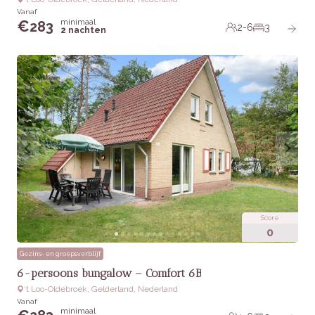
Vanaf
minimaal
€
283
2-6
3
2 nachten
Score
0
Gezins- en groepsverblijf
6-persoons bungalow – Comfort 6B
‘t Loo-Oldebroek, Gelderland, Nederland
Vanaf
minimaal