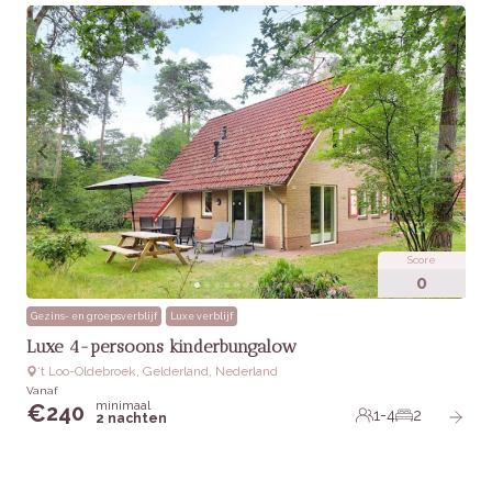
Score
0
Gezins- en groepsverblijf
Luxe verblijf
Luxe 4-persoons kinderbungalow
‘t Loo-Oldebroek, Gelderland, Nederland
Vanaf
minimaal
€
240
1-4
2
2 nachten