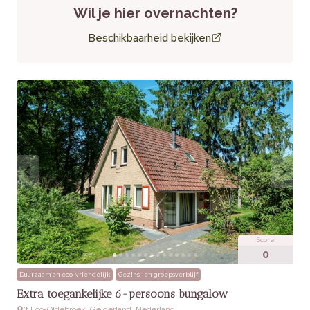
Wil je hier overnachten?
Huisdieren:
Toegestaan (max. 2)
Extra’s:
Gratis WiFi, eigen parkeerplaats
Beschikbaarheid bekijken
Score
0
Duurzaam en eco-vriendelijk
Gezins- en groepsverblijf
Extra toegankelijke 6-persoons bungalow
‘t Loo-Oldebroek, Gelderland, Nederland