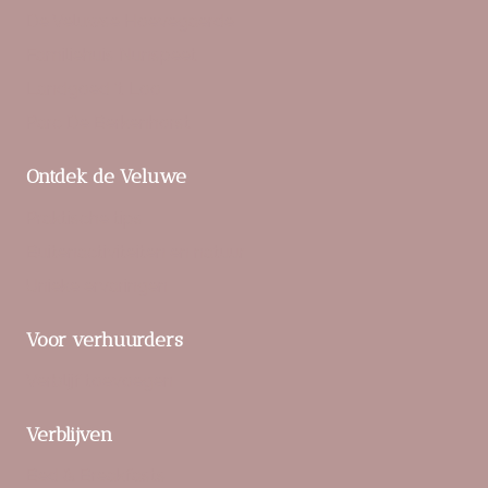
De Veluwse Hoevegaerde
Familiehuis Nunspeet
Landgoed ‘t Loo
Parc De Berkenhorst
Ontdek de Veluwe
Praktische tips
Buitenactiviteiten en natuur
Unieke ervaringen
Voor verhuurders
Verblijf toevoegen
Verblijven
Bed & Breakfasts