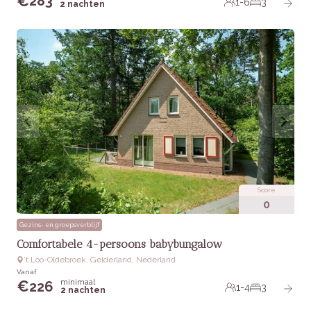
€
283
1-6
3
2 nachten
Score
0
Gezins- en groepsverblijf
Comfortabele 4-persoons babybungalow
‘t Loo-Oldebroek, Gelderland, Nederland
Vanaf
minimaal
€
226
1-4
3
2 nachten