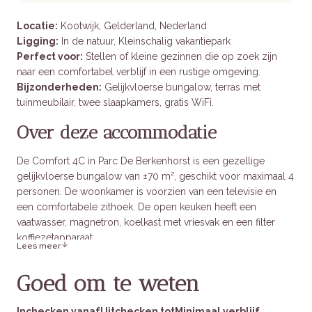
Locatie:
Kootwijk, Gelderland, Nederland
Ligging:
In de natuur, Kleinschalig vakantiepark
Perfect voor:
Stellen of kleine gezinnen die op zoek zijn
naar een comfortabel verblijf in een rustige omgeving.
Bijzonderheden:
Gelijkvloerse bungalow, terras met
tuinmeubilair, twee slaapkamers, gratis WiFi.
Over deze accommodatie
De Comfort 4C in Parc De Berkenhorst is een gezellige
gelijkvloerse bungalow van ±70 m², geschikt voor maximaal 4
personen. De woonkamer is voorzien van een televisie en
een comfortabele zithoek. De open keuken heeft een
vaatwasser, magnetron, koelkast met vriesvak en een filter
koffiezetapparaat.
Lees meer
Er zijn twee slaapkamers, elk met twee eenpersoonsbedden,
Goed om te weten
wat deze bungalow ideaal maakt voor stellen of gezinnen. De
badkamer is voorzien van een inloopdouche en toilet. Buiten
Inchecken vanaf
Uitchecken tot
Minimaal verblijf