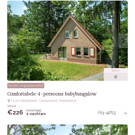
Score
0
Gezins- en groepsverblijf
Comfortabele 4-persoons babybungalow
‘t Loo-Oldebroek, Gelderland, Nederland
Vanaf
minimaal
€
226
1-4
3
2 nachten