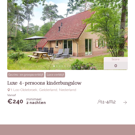
Score
0
Gezins- en groepsverblijf
Luxe verblijf
Luxe 4-persoons kinderbungalow
‘t Loo-Oldebroek, Gelderland, Nederland
Vanaf
minimaal
€
240
1-4
2
2 nachten