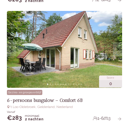
2 nachten
Score
0
Gezins- en groepsverblijf
6-persoons bungalow – Comfort 6B
‘t Loo-Oldebroek, Gelderland, Nederland
Vanaf
minimaal
€
283
1-6
3
2 nachten