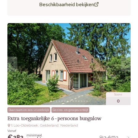
Beschikbaarheid bekijken
van natuurgebieden wordt vaak genoemd als pluspunt.
Praktische informatie
Huisdieren:
Niet toegestaan.
Extra’s:
Gratis WiFi, rookvrije accommodatie.
Score
0
Duurzaam en eco-vriendelijk
Gezins- en groepsverblijf
Extra toegankelijke 6-persoons bungalow
‘t Loo-Oldebroek, Gelderland, Nederland
Vanaf
minimaal
€
283
2-6
3