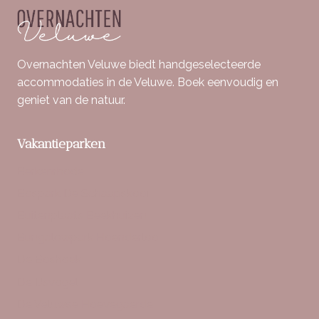
Overnachten Veluwe biedt handgeselecteerde
accommodaties in de Veluwe. Boek eenvoudig en
geniet van de natuur.
Vakantieparken
Berkenrhode
Bospark De Schaapskooi
Buitenplaats Beekhuizen
Bungalowpark Hoenderloo
De Boshoek
De IJsvogel
De Veluwse Hoevegaerde