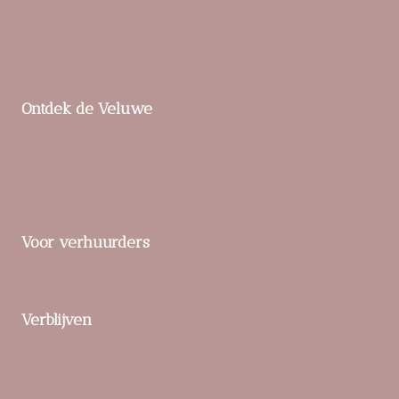
Familiehuis Nunspeet
Landgoed ‘t Loo
Parc De Berkenhorst
Ontdek de Veluwe
Praktische tips
Buitenactiviteiten en natuur
Unieke ervaringen
Voor verhuurders
Verblijf toevoegen
Verblijven
Bed & Breakfasts
Bijzondere overnachtingen