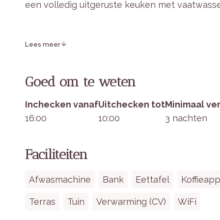
een volledig uitgeruste keuken met vaatwasse
De vier slaapkamers hebben elk twee eenpe
Lees meer
slaapruimte is voor iedereen. De twee badkam
toilet. Buiten is er een terras met tuinmeubil
rust en natuur.
Goed om te weten
Inchecken vanaf
Uitchecken tot
Minimaal ver
Binnen in het verblijf
16:00
10:00
3 nachten
Slaapgelegenheden:
Vier slaapkamers,
Keuken & Eethoek:
Open keuken met vaat
Faciliteiten
koffiepadapparaat.
Woonruimte:
Woonkamer met televisie en
Afwasmachine
Bank
Eettafel
Koffieap
Badkamers:
Twee badkamers, beide met i
Terras
Tuin
Verwarming (CV)
WiFi
Buiten:
Terras met tuinmeubilair, ideaal 