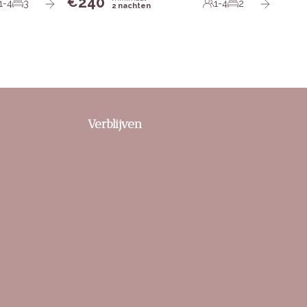
240
€
1-4
3
1-4
2
2 nachten
Verblijven
Bed & Breakfasts
 natuur
Bijzondere overnachtingen
Duurzaam en eco-vriendelijk
Gezins- en groepsverblijven
Hotels
Luxe verblijven
Wellness en ontspanning