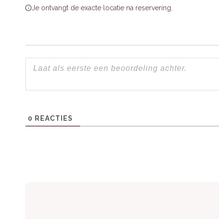
Je ontvangt de exacte locatie na reservering.
Bezoekers waarderen de ruime indeling, moder
terras en de nabijheid van natuurgebieden 
Praktische informatie
Huisdieren:
Toegestaan in bepaalde acco
Extra’s:
Gratis WiFi, rookvrije accommodat
0
REACTIES