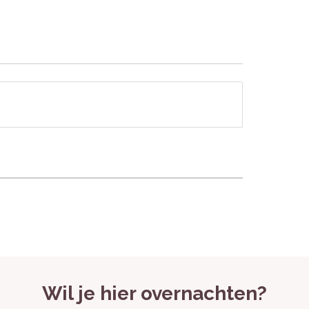
ne voorzieningen en de rustige ligging. Het
worden vaak genoemd als hoogtepunten.
mmodaties (met voorkeur te boeken).
ie.
Wil je hier overnachten?