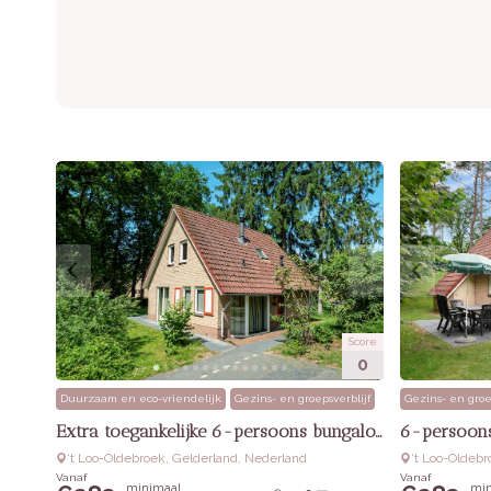
Score
0
Duurzaam en eco-vriendelijk
Gezins- en groepsverblijf
Gezins- en groe
Extra toegankelijke 6-persoons bungalow
6-persoons
‘t Loo-Oldebroek, Gelderland, Nederland
‘t Loo-Oldeb
Vanaf
Vanaf
minimaal
min