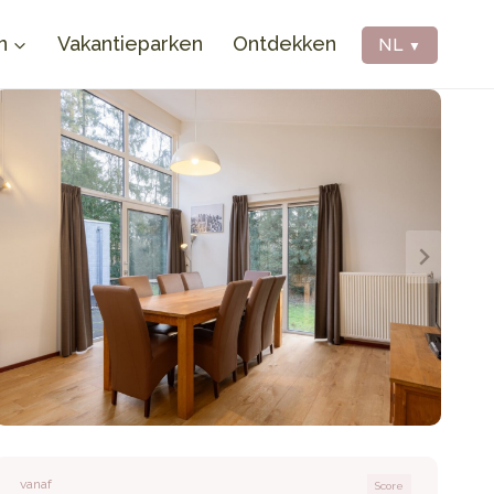
n
Vakantieparken
Ontdekken
NL
▼
vanaf
Score