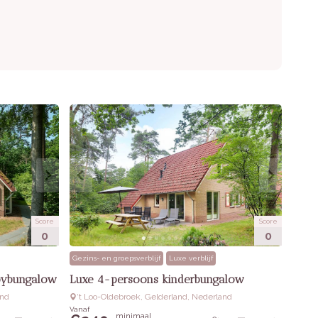
Score
Score
0
0
Gezins- en groepsverblijf
Luxe verblijf
bybungalow
Luxe 4-persoons kinderbungalow
and
‘t Loo-Oldebroek, Gelderland, Nederland
Vanaf
minimaal