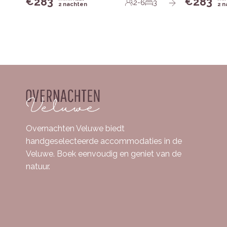
283
283
€
€
2-6
3
2 nachten
2 
Overnachten Veluwe biedt
handgeselecteerde accommodaties in de
Veluwe. Boek eenvoudig en geniet van de
natuur.