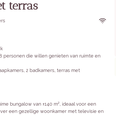
 terras
rs
rk
8 personen die willen genieten van ruimte en
laapkamers, 2 badkamers, terras met
uime bungalow van ±140 m², ideaal voor een
over een gezellige woonkamer met televisie en