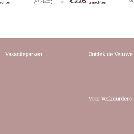
226
€
1-6
3
nachten
2 nachten
Vakantieparken
Ontdek de Veluwe
Berkenrhode
Praktische tips
Bospark De Schaapskooi
Buitenactiviteiten en
Buitenplaats Beekhuizen
Unieke ervaringen
Bungalowpark Hoenderloo
Voor verhuurders
De Boshoek
Verblijf toevoegen
De IJsvogel
De Veluwse Hoevegaerde
Familiehuis Nunspeet