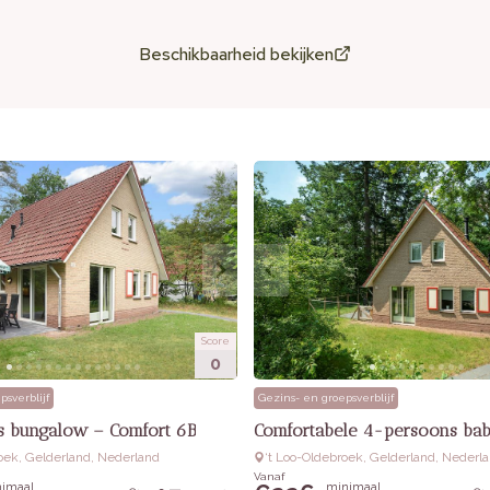
Beschikbaarheid bekijken
Score
0
psverblijf
Gezins- en groepsverblijf
 bungalow – Comfort 6B
Comfortabele 4-persoons ba
roek, Gelderland, Nederland
‘t Loo-Oldebroek, Gelderland, Nederl
Vanaf
imaal
minimaal