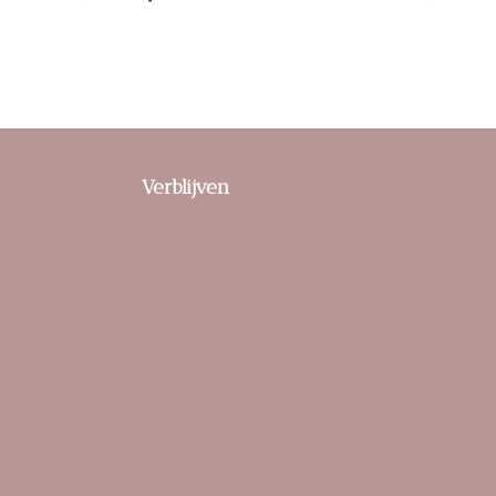
Verblijven
Bed & Breakfasts
 natuur
Bijzondere overnachtingen
Duurzaam en eco-vriendelijk
Gezins- en groepsverblijven
Hotels
Luxe verblijven
Wellness en ontspanning