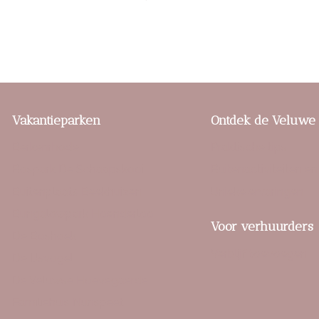
Vakantieparken
Ontdek de Veluwe
Berkenrhode
Praktische tips
Bospark De Schaapskooi
Buitenactiviteiten en
Buitenplaats Beekhuizen
Unieke ervaringen
Bungalowpark Hoenderloo
Voor verhuurders
De Boshoek
Verblijf toevoegen
De IJsvogel
De Veluwse Hoevegaerde
Familiehuis Nunspeet