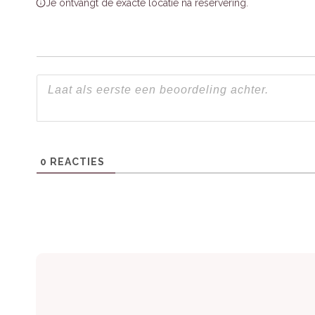
Je ontvangt de exacte locatie na reservering.
Gasten waarderen de luxe wellnessfaciliteiten,
De villa wordt vaak geprezen als een perfecte
komen.
Praktische informatie
Huisdieren:
Toegestaan
0
REACTIES
Toegankelijkheid:
Geschikt voor stellen
Extra’s:
Gratis WiFi, beddengoed en hand
parkfaciliteiten