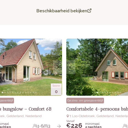
Beschikbaarheid bekijken
Score
0
psverblijf
Gezins- en groepsverblijf
 bungalow – Comfort 6B
Comfortabele 4-persoons ba
roek, Gelderland, Nederland
‘t Loo-Oldebroek, Gelderland, Nederl
Vanaf
226
imaal
minimaal
€
1-6
3
nachten
2 nachten