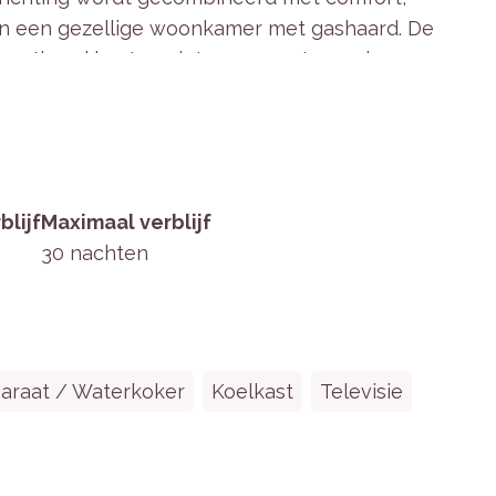
en een gezellige woonkamer met gashaard. De
e optimaal kunt genieten van rust en privacy.
amers met luxe boxspringbedden en eigen
blijf
Maximaal verblijf
30 nachten
keuken met vaatwasser, combimagnetron,
o-apparaat.
 flatscreen-tv en eettafel.
nloopdouche, wastafel en toilet.
bilair en een berging voor fietsen.
paraat / Waterkoker
Koelkast
Televisie