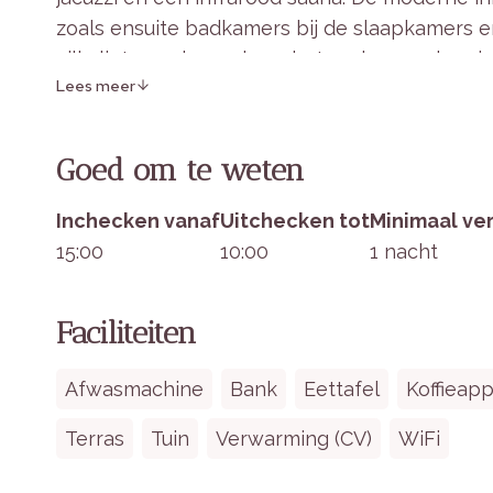
zoals ensuite badkamers bij de slaapkamers 
villa ligt aan de rand van het park, waardoor j
Lees meer
Binnen in het verblijf
Goed om te weten
Slaapgelegenheden:
Twee ruime slaapk
Inchecken vanaf
Uitchecken tot
Minimaal ver
badkamers.
15:00
10:00
1 nacht
Keuken & Eethoek:
Volledig ingerichte 
koelkast met vriesvak, oven en Nespress
Woonruimte:
Ruime zithoek met gashaard,
Faciliteiten
Badkamers:
Twee ensuite badkamers met i
Buiten:
Privé jacuzzi, veranda met tuinmeu
Afwasmachine
Bank
Eettafel
Koffieap
Terras
Tuin
Verwarming (CV)
WiFi
Unieke Ervaringen