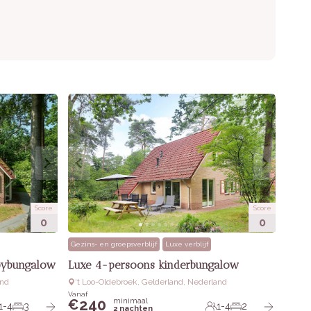
Score
Score
0
0
Gezins- en groepsverblijf
Luxe verblijf
bybungalow
Luxe 4-persoons kinderbungalow
and
‘t Loo-Oldebroek, Gelderland, Nederland
Vanaf
240
minimaal
€
1-4
3
1-4
2
2 nachten