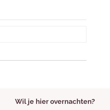
 de moderne inrichting en de rustige ligging.
 plek om volledig te ontspannen en tot rust te
 en kleine gezelschappen
doeken inbegrepen, toegang tot
Wil je hier overnachten?