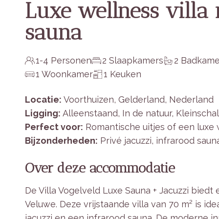
Luxe wellness villa 
sauna
1-4 Personen
2 Slaapkamers
2 Badkame
1 Woonkamer
1 Keuken
Locatie:
Voorthuizen, Gelderland, Nederland
Ligging:
Alleenstaand, In de natuur, Kleinscha
Perfect voor:
Romantische uitjes of een luxe 
Bijzonderheden:
Privé jacuzzi, infrarood sau
Over deze accommodatie
De Villa Vogelveld Luxe Sauna + Jacuzzi biedt
Veluwe. Deze vrijstaande villa van 70 m² is i
jacuzzi en een infrarood sauna. De moderne i