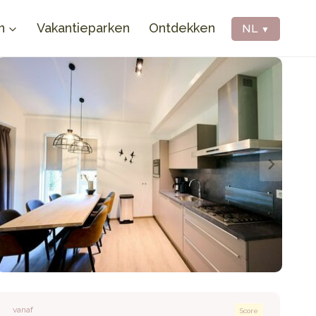
n
Vakantieparken
Ontdekken
NL
▼
vanaf
Score