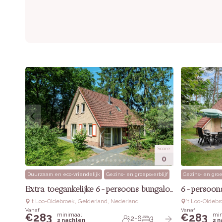
Score
0
Duurzaam en eco-vriendelijk
Gezins- en groepsverblijf
Gezins- en groe
Extra toegankelijke 6-persoons bungalow
6-persoons
‘t Loo-Oldebroek, Gelderland, Nederland
‘t Loo-Oldeb
Vanaf
Vanaf
283
283
minimaal
min
€
€
2-6
3
2 nachten
2 