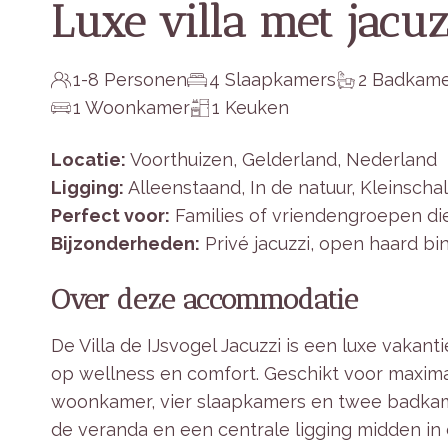
Luxe villa met jacuz
1-8 Personen
4 Slaapkamers
2 Badkame
1 Woonkamer
1 Keuken
Locatie:
Voorthuizen, Gelderland, Nederland
Ligging:
Alleenstaand, In de natuur, Kleinscha
Perfect voor:
Families of vriendengroepen di
Bijzonderheden:
Privé jacuzzi, open haard bi
Over deze accommodatie
De Villa de IJsvogel Jacuzzi is een luxe vakan
op wellness en comfort. Geschikt voor maximaa
woonkamer, vier slaapkamers en twee badkame
de veranda en een centrale ligging midden in 