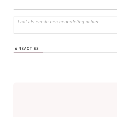
Gasten waarderen de luxe wellnessvoorziening
ligging. De villa is populair vanwege de combi
Praktische informatie
0
REACTIES
Huisdieren:
Toegestaan
Toegankelijkheid:
Geschikt voor gezinn
Extra’s:
Gratis WiFi, beddengoed inbegre