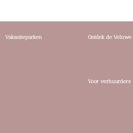
Vakantieparken
Ontdek de Veluwe
Berkenrhode
Praktische tips
Bospark De Schaapskooi
Buitenactiviteiten en
Buitenplaats Beekhuizen
Unieke ervaringen
Bungalowpark Hoenderloo
Voor verhuurders
De Boshoek
Verblijf toevoegen
De IJsvogel
De Veluwse Hoevegaerde
Familiehuis Nunspeet
Landgoed ‘t Loo
Parc De Berkenhorst