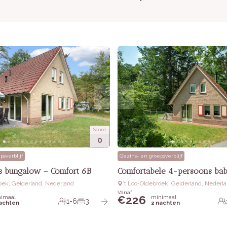
Score
0
psverblijf
Gezins- en groepsverblijf
 bungalow – Comfort 6B
Comfortabele 4-persoons ba
roek, Gelderland, Nederland
‘t Loo-Oldebroek, Gelderland, Nederl
Vanaf
226
imaal
minimaal
€
1-6
3
nachten
2 nachten