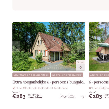
Score
0
Duurzaam en eco-vriendelijk
Gezins- en groepsverblijf
Gezins- en groe
Extra toegankelijke 6-persoons bungalow
6-persoons
‘t Loo-Oldebroek, Gelderland, Nederland
‘t Loo-Oldeb
Vanaf
Vanaf
283
283
minimaal
min
€
€
2-6
3
2 nachten
2 