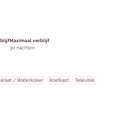
mers, elk met twee eenpersoonsbedden. Eén
blijf
Maximaal verblijf
ond.
30 nachten
vaatwasser, combimagnetron, koelkast met
.
ortabele zithoek, open haard en een grote
n douche, wastafel en toilet.
paraat / Waterkoker
Koelkast
Televisie
d, terrasmeubilair voor 8 personen en een