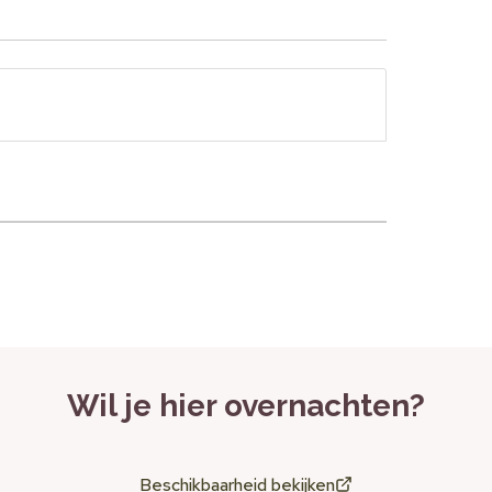
en, de moderne inrichting en de rustige
natie van comfort en natuur.
en en vriendengroepen
pen, parkeergelegenheid bij de accommodatie
Wil je hier overnachten?
Beschikbaarheid bekijken