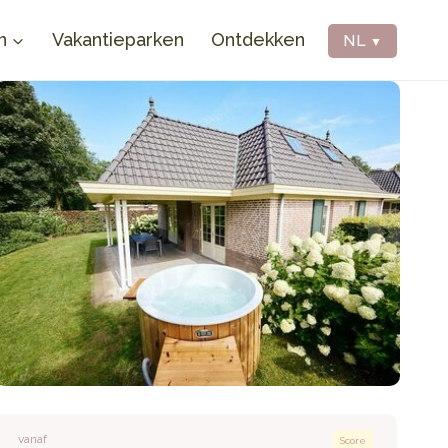
n
Vakantieparken
Ontdekken
NL
▼
vanaf
Score