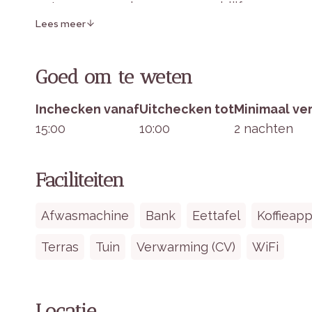
ontspannen en luxe groepsverblijf.
Lees meer
Binnen in het verblijf
Goed om te weten
Slaapgelegenheden:
Vier ruime slaapka
Inchecken vanaf
Uitchecken tot
Minimaal ver
slaapkamer bevindt zich op de begane gr
15:00
10:00
2 nachten
Keuken & Eethoek:
Moderne keuken met 
vriesvak, koffiezetapparaat en waterkoker
Woonruimte:
Royale woonkamer met comf
Faciliteiten
eettafel voor 8 personen.
Badkamers:
Twee badkamers, beide met ee
Afwasmachine
Bank
Eettafel
Koffieap
Buiten:
Overdekte veranda met buitenhaar
privé jacuzzi.
Terras
Tuin
Verwarming (CV)
WiFi
Unieke Ervaringen
Locatie