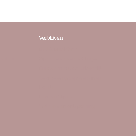
Verblijven
Bed & Breakfasts
 natuur
Bijzondere overnachtingen
Duurzaam en eco-vriendelijk
Gezins- en groepsverblijven
Hotels
Luxe verblijven
Wellness en ontspanning