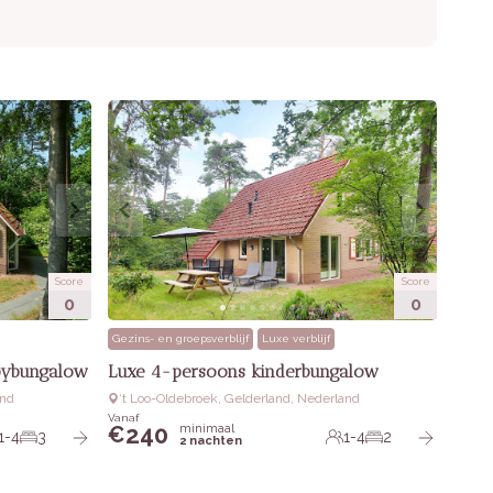
Score
Score
0
0
Gezins- en groepsverblijf
Luxe verblijf
bybungalow
Luxe 4-persoons kinderbungalow
and
‘t Loo-Oldebroek, Gelderland, Nederland
Vanaf
240
minimaal
€
1-4
3
1-4
2
2 nachten