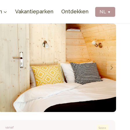
n
Vakantieparken
Ontdekken
NL
▼
vanaf
Score