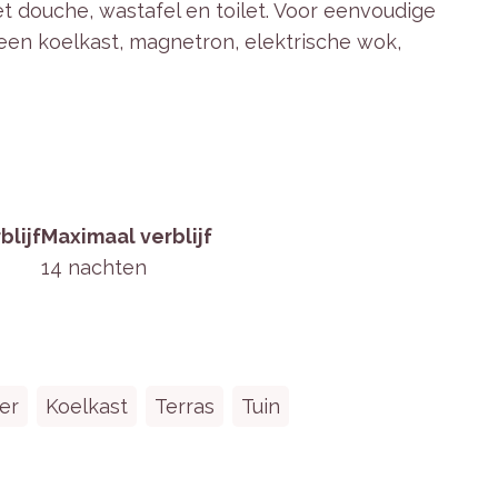
douche, wastafel en toilet. Voor eenvoudige
 een koelkast, magnetron, elektrische wok,
.
eaal om te genieten van de rustige omgeving. De
aar en bij aankomst zijn de bedden opgemaakt
blijf
Maximaal verblijf
14 nachten
0 x 140 cm) met opgemaakte bedden bij
bak, koelkast, magnetron, elektrische wok, en
er
Koelkast
Terras
Tuin
ttafel met twee stoelen.
stafel en toilet.