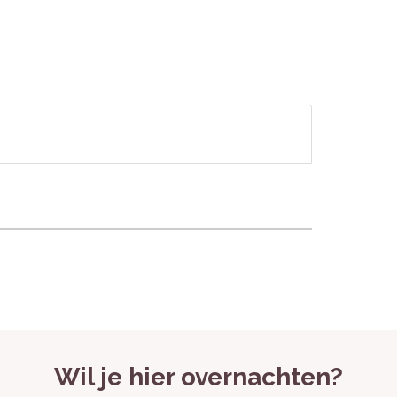
heid van de pod en de nabijheid van prachtige
oeken zorgen voor een comfortabel verblijf.
oeslag
Wil je hier overnachten?