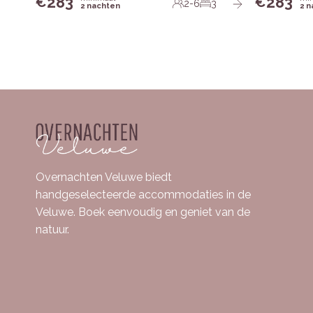
283
283
€
€
2-6
3
2 nachten
2 
Overnachten Veluwe biedt
handgeselecteerde accommodaties in de
Veluwe. Boek eenvoudig en geniet van de
natuur.