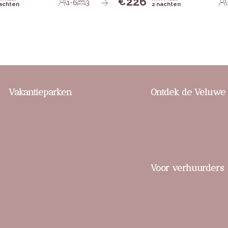
226
€
1-6
3
nachten
2 nachten
Vakantieparken
Ontdek de Veluwe
Berkenrhode
Praktische tips
Bospark De Schaapskooi
Buitenactiviteiten en
Buitenplaats Beekhuizen
Unieke ervaringen
Bungalowpark Hoenderloo
Voor verhuurders
De Boshoek
Verblijf toevoegen
De IJsvogel
De Veluwse Hoevegaerde
Familiehuis Nunspeet