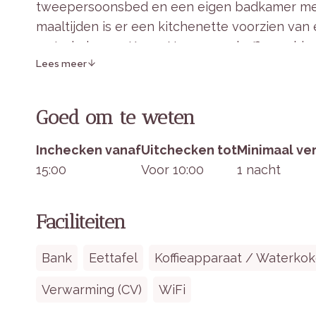
tweepersoonsbed en een eigen badkamer met 
maaltijden is er een kitchenette voorzien van
waterkoker en Krups Nespresso koffiemachine
Lees meer
Het terras is ingericht met loungestoelen, id
accommodatie is het hele jaar door beschikb
Goed om te weten
en handdoeken inbegrepen.
Inchecken vanaf
Uitchecken tot
Minimaal ver
15:00
Voor 10:00
1 nacht
Binnen in het verblijf
Slaapgelegenheid:
Tweepersoonsbed (20
Faciliteiten
aankomst.
Keuken & Eethoek:
Kitchenette met spoel
Bank
Eettafel
Koffieapparaat / Waterkok
Krups Nespresso koffiemachine.
Verwarming (CV)
WiFi
Woonruimte:
Comfortabele zithoek en ee
Badkamer:
Eigen badkamer met douche, wa