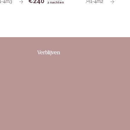
240
€
1-4
3
1-4
2
2 nachten
Verblijven
Bed & Breakfasts
 natuur
Bijzondere overnachtingen
Duurzaam en eco-vriendelijk
Gezins- en groepsverblijven
Hotels
Luxe verblijven
Wellness en ontspanning