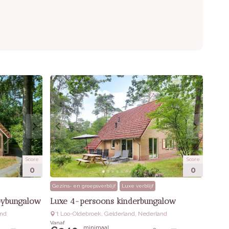
Score
Score
0
0
Gezins- en groepsverblijf
Luxe verblijf
bybungalow
Luxe 4-persoons kinderbungalow
and
‘t Loo-Oldebroek, Gelderland, Nederland
Vanaf
minimaal