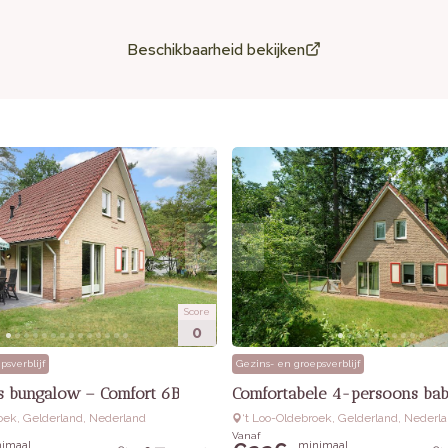
Beschikbaarheid bekijken
Score
0
psverblijf
Gezins- en groepsverblijf
 bungalow – Comfort 6B
Comfortabele 4-persoons ba
roek, Gelderland, Nederland
‘t Loo-Oldebroek, Gelderland, Nederl
Vanaf
imaal
minimaal