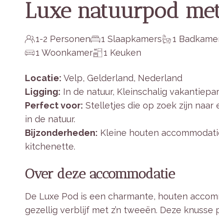
Luxe natuurpod met 
1-2 Personen
1 Slaapkamers
1 Badkame
1 Woonkamer
1 Keuken
Locatie:
Velp, Gelderland, Nederland
Ligging:
In de natuur, Kleinschalig vakantiepa
Perfect voor:
Stelletjes die op zoek zijn naa
in de natuur.
Bijzonderheden:
Kleine houten accommodatie,
kitchenette.
Over deze accommodatie
De Luxe Pod is een charmante, houten accom
gezellig verblijf met z’n tweeën. Deze knusse