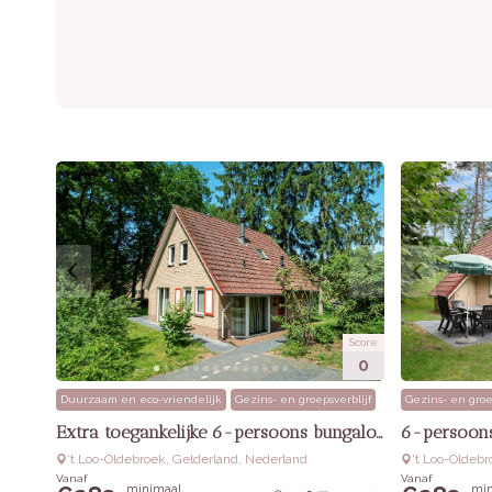
Score
0
Duurzaam en eco-vriendelijk
Gezins- en groepsverblijf
Gezins- en groe
Extra toegankelijke 6-persoons bungalow
6-persoons
‘t Loo-Oldebroek, Gelderland, Nederland
‘t Loo-Oldeb
Vanaf
Vanaf
minimaal
min