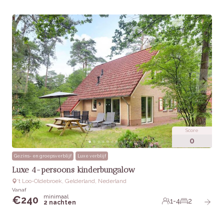
Score
0
Gezins- en groepsverblijf
Luxe verblijf
Luxe 4-persoons kinderbungalow
‘t Loo-Oldebroek, Gelderland, Nederland
Vanaf
minimaal
€
240
1-4
2
2 nachten