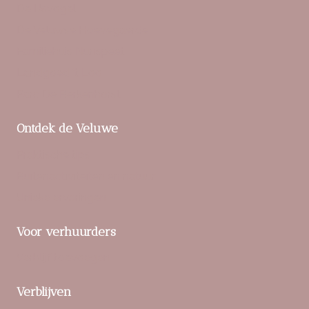
De IJsvogel
De Veluwse Hoevegaerde
Familiehuis Nunspeet
Landgoed ‘t Loo
Parc De Berkenhorst
Ontdek de Veluwe
Praktische tips
Buitenactiviteiten en natuur
Unieke ervaringen
Voor verhuurders
Verblijf toevoegen
Verblijven