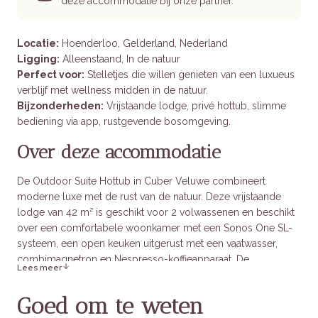
deze accommodatie bij onze partner.
Locatie:
Hoenderloo, Gelderland, Nederland
Ligging:
Alleenstaand, In de natuur
Perfect voor:
Stelletjes die willen genieten van een luxueus
verblijf met wellness midden in de natuur.
Bijzonderheden:
Vrijstaande lodge, privé hottub, slimme
bediening via app, rustgevende bosomgeving.
Over deze accommodatie
De Outdoor Suite Hottub in Cuber Veluwe combineert
moderne luxe met de rust van de natuur. Deze vrijstaande
lodge van 42 m² is geschikt voor 2 volwassenen en beschikt
over een comfortabele woonkamer met een Sonos One SL-
systeem, een open keuken uitgerust met een vaatwasser,
combimagnetron en Nespresso-koffieapparaat. De
Lees meer
slaapkamer heeft een kingsize tweepersoonsbed, en de
badkamer is voorzien van een inloopregendouche met een
Goed om te weten
glazen plafond.