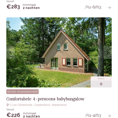
Vanaf
minimaal
€
283
1-6
3
2 nachten
Score
0
Gezins- en groepsverblijf
Comfortabele 4-persoons babybungalow
‘t Loo-Oldebroek, Gelderland, Nederland
Vanaf
minimaal
€
226
1-4
3
2 nachten