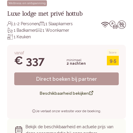
Wellness en ontspanning
Luxe lodge met privé hottub
1-2 Personen
1 Slaapkamers
1 Badkamer
1 Woonkamer
1 Keuken
vanaf
Score
€ 337
9.5
minimaal
2 nachten
Direct boeken bij partner
Beschikbaarheid bekijken
Je verlaat onze website voor de boeking.
Bekijk de beschikbaarheid en actuele prijs van