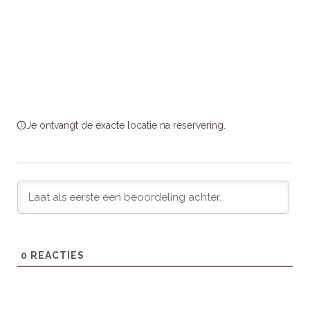
Unieke Ervaringen
Geniet van een ontspannende wellnesservaring in de privé
hottub terwijl je omringd bent door natuur. De slimme
bediening via de app maakt het verblijf nog comfortabeler.
Je ontvangt de exacte locatie na reservering.
Bezienswaardigheden en
activiteiten in de omgeving
Natuur:
Wandel- en fietspaden door Nationaal Park De
Hoge Veluwe.
Activiteiten:
Bezoek het Kröller-Müller Museum en
Paleis Het Loo.
Kinderen:
Nabijgelegen attracties zoals de Apenheul en
0
REACTIES
Burgers’ Zoo.
Eten & Lokale Smaken:
Geniet van lokale gerechten in
Hoenderloo en omgeving.