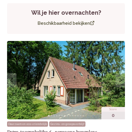
Waardering van bezoekers
Wil je hier overnachten?
Beschikbaarheid bekijken
Bezoekers waarderen het moderne design, de
wellnessvoorzieningen en de rustige ligging. Het comfort van
de lodge en de hottub worden vaak als hoogtepunten
genoemd.
Praktische informatie
Huisdieren:
Niet toegestaan
Extra’s:
Gratis WiFi, rookvrije accommodatie
Score
0
Duurzaam en eco-vriendelijk
Gezins- en groepsverblijf