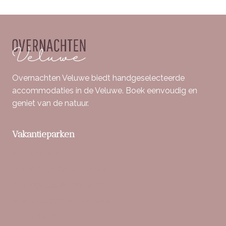
Overnachten Veluwe biedt handgeselecteerde
accommodaties in de Veluwe. Boek eenvoudig en
geniet van de natuur.
Vakantieparken
Berkenrhode
Bospark De Schaapskooi
Buitenplaats Beekhuizen
Bungalowpark Hoenderloo
De Boshoek