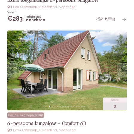
Extra toegankelijke 6-persoons bungalow
‘t Loo-Oldebroek, Gelderland, Nederland
Vanaf
minimaal
€
283
2-6
3
2 nachten
Score
0
Gezins- en groepsverblijf
6-persoons bungalow – Comfort 6B
‘t Loo-Oldebroek, Gelderland, Nederland