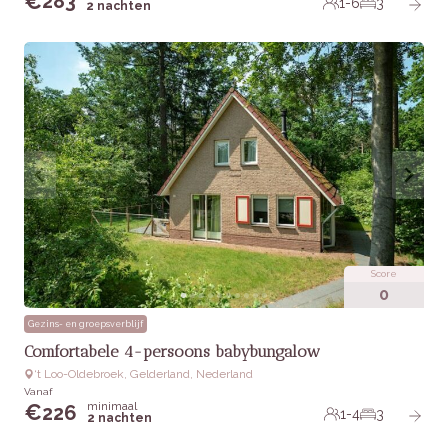
€
283
1-6
3
2 nachten
Score
0
Gezins- en groepsverblijf
Comfortabele 4-persoons babybungalow
‘t Loo-Oldebroek, Gelderland, Nederland
Vanaf
minimaal
€
226
1-4
3
2 nachten