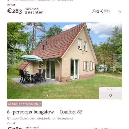
Vanaf
minimaal
€
283
2-6
3
2 nachten
Score
0
Gezins- en groepsverblijf
6-persoons bungalow – Comfort 6B
‘t Loo-Oldebroek, Gelderland, Nederland
Vanaf
minimaal