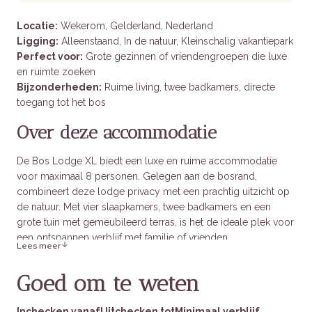
Locatie:
Wekerom, Gelderland, Nederland
Ligging:
Alleenstaand, In de natuur, Kleinschalig vakantiepark
Perfect voor:
Grote gezinnen of vriendengroepen die luxe
en ruimte zoeken
Bijzonderheden:
Ruime living, twee badkamers, directe
toegang tot het bos
Over deze accommodatie
De Bos Lodge XL biedt een luxe en ruime accommodatie
voor maximaal 8 personen. Gelegen aan de bosrand,
combineert deze lodge privacy met een prachtig uitzicht op
de natuur. Met vier slaapkamers, twee badkamers en een
grote tuin met gemeubileerd terras, is het de ideale plek voor
een ontspannen verblijf met familie of vrienden.
Lees meer
Goed om te weten
Binnen in het verblijf
Inchecken vanaf
Uitchecken tot
Minimaal verblijf
Slaapgelegenheden:
Vier slaapkamers: twee met