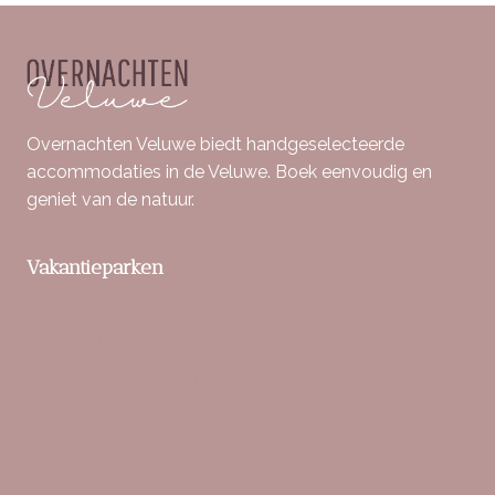
Overnachten Veluwe biedt handgeselecteerde
accommodaties in de Veluwe. Boek eenvoudig en
geniet van de natuur.
Vakantieparken
Berkenrhode
Bospark De Schaapskooi
Buitenplaats Beekhuizen
Bungalowpark Hoenderloo
De Boshoek
De IJsvogel