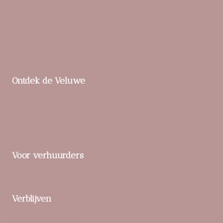
De Veluwse Hoevegaerde
Familiehuis Nunspeet
Landgoed ‘t Loo
Parc De Berkenhorst
Ontdek de Veluwe
Praktische tips
Buitenactiviteiten en natuur
Unieke ervaringen
Voor verhuurders
Verblijf toevoegen
Verblijven
Bed & Breakfasts