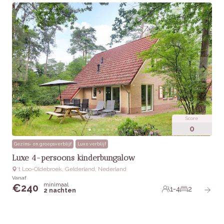
Score
0
Gezins- en groepsverblijf
Luxe verblijf
Luxe 4-persoons kinderbungalow
‘t Loo-Oldebroek, Gelderland, Nederland
Vanaf
minimaal
€
240
1-4
2
2 nachten