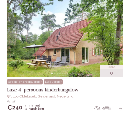
Score
0
Gezins- en groepsverblijf
Luxe verblijf
Luxe 4-persoons kinderbungalow
‘t Loo-Oldebroek, Gelderland, Nederland
Vanaf
minimaal
€
240
1-4
2
2 nachten