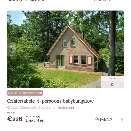
2 nachten
Score
0
Gezins- en groepsverblijf
Comfortabele 4-persoons babybungalow
‘t Loo-Oldebroek, Gelderland, Nederland
Vanaf
minimaal
€
226
1-4
3
2 nachten