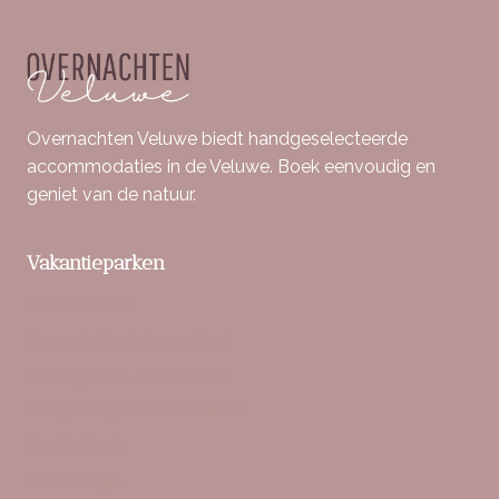
Overnachten Veluwe biedt handgeselecteerde
accommodaties in de Veluwe. Boek eenvoudig en
geniet van de natuur.
Vakantieparken
Berkenrhode
Bospark De Schaapskooi
Buitenplaats Beekhuizen
Bungalowpark Hoenderloo
De Boshoek
De IJsvogel