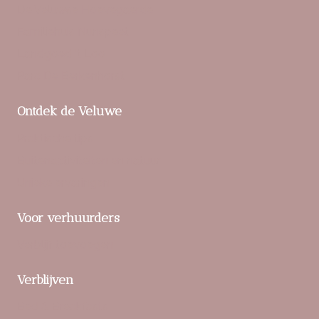
De Veluwse Hoevegaerde
Familiehuis Nunspeet
Landgoed ‘t Loo
Parc De Berkenhorst
Ontdek de Veluwe
Praktische tips
Buitenactiviteiten en natuur
Unieke ervaringen
Voor verhuurders
Verblijf toevoegen
Verblijven
Bed & Breakfasts