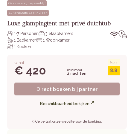
Gezins- en groepsverblijf
Buitenplaats Beekhuizen
Luxe glampingtent met privé dutchtub
1-7 Personen
3 Slaapkamers
1 Badkamer
1 Woonkamer
1 Keuken
vanaf
Score
€ 420
8.8
minimaal
2 nachten
Direct boeken bij partner
Beschikbaarheid bekijken
Je verlaat onze website voor de boeking.