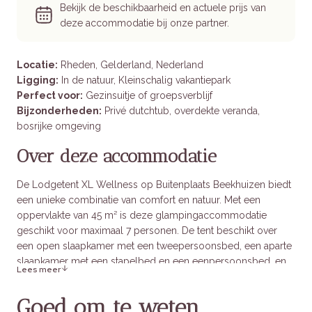
Bekijk de beschikbaarheid en actuele prijs van
deze accommodatie bij onze partner.
Locatie:
Rheden, Gelderland, Nederland
Ligging:
In de natuur, Kleinschalig vakantiepark
Perfect voor:
Gezinsuitje of groepsverblijf
Bijzonderheden:
Privé dutchtub, overdekte veranda,
bosrijke omgeving
Over deze accommodatie
De Lodgetent XL Wellness op Buitenplaats Beekhuizen biedt
een unieke combinatie van comfort en natuur. Met een
oppervlakte van 45 m² is deze glampingaccommodatie
geschikt voor maximaal 7 personen. De tent beschikt over
een open slaapkamer met een tweepersoonsbed, een aparte
slaapkamer met een stapelbed en een eenpersoonsbed, en
Lees meer
een ruime bedstee, ideaal voor kinderen of volwassenen. De
luxe badkamer heeft een regendouche, toilet en wastafel.
Goed om te weten