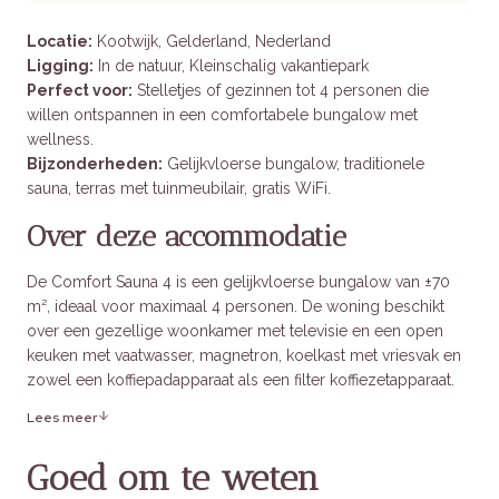
Locatie:
Kootwijk, Gelderland, Nederland
Ligging:
In de natuur, Kleinschalig vakantiepark
Perfect voor:
Stelletjes of gezinnen tot 4 personen die
willen ontspannen in een comfortabele bungalow met
wellness.
Bijzonderheden:
Gelijkvloerse bungalow, traditionele
sauna, terras met tuinmeubilair, gratis WiFi.
Over deze accommodatie
De Comfort Sauna 4 is een gelijkvloerse bungalow van ±70
m², ideaal voor maximaal 4 personen. De woning beschikt
over een gezellige woonkamer met televisie en een open
keuken met vaatwasser, magnetron, koelkast met vriesvak en
zowel een koffiepadapparaat als een filter koffiezetapparaat.
Lees meer
De twee slaapkamers zijn uitgerust met elk twee
eenpersoonsbedden. In één van de slaapkamers bevindt zich
Goed om te weten
een traditionele sauna, ideaal voor ontspanning na een actieve