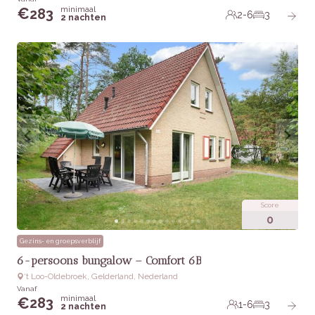
minimaal
€
283
2-6
3
2 nachten
Score
0
Gezins- en groepsverblijf
6-persoons bungalow – Comfort 6B
‘t Loo-Oldebroek, Gelderland, Nederland
Vanaf
minimaal
€
283
1-6
3
2 nachten