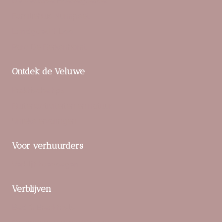
De Veluwse Hoevegaerde
Familiehuis Nunspeet
Landgoed ‘t Loo
Parc De Berkenhorst
Ontdek de Veluwe
Praktische tips
Buitenactiviteiten en natuur
Unieke ervaringen
Voor verhuurders
Verblijf toevoegen
Verblijven
Bed & Breakfasts