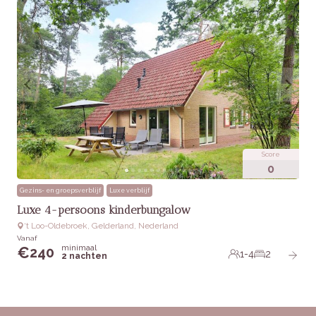
Score
0
Gezins- en groepsverblijf
Luxe verblijf
Luxe 4-persoons kinderbungalow
‘t Loo-Oldebroek, Gelderland, Nederland
Vanaf
minimaal
€
240
1-4
2
2 nachten