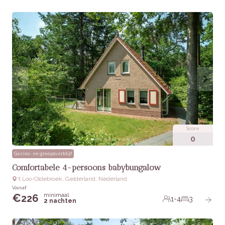
Score
0
Gezins- en groepsverblijf
Comfortabele 4-persoons babybungalow
‘t Loo-Oldebroek, Gelderland, Nederland
Vanaf
minimaal
€
226
1-4
3
2 nachten