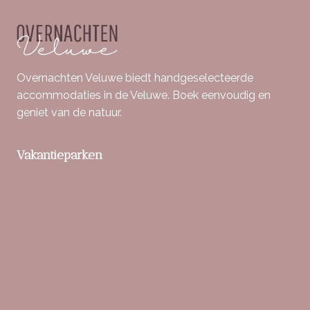
Overnachten Veluwe biedt handgeselecteerde
accommodaties in de Veluwe. Boek eenvoudig en
geniet van de natuur.
Vakantieparken
Berkenrhode
Bospark De Schaapskooi
Buitenplaats Beekhuizen
Bungalowpark Hoenderloo
De Boshoek
De IJsvogel