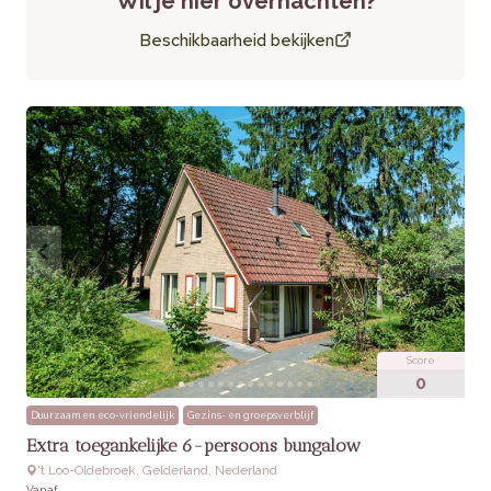
Wil je hier overnachten?
Gasten waarderen de combinatie van wellness, comfort en
Beschikbaarheid bekijken
rust. De sauna en de praktische indeling van de bungalow
worden vaak genoemd als hoogtepunten.
Praktische informatie
Huisdieren:
Niet toegestaan.
Extra’s:
Gratis WiFi, rookvrije accommodatie.
Score
0
Duurzaam en eco-vriendelijk
Gezins- en groepsverblijf
Extra toegankelijke 6-persoons bungalow
‘t Loo-Oldebroek, Gelderland, Nederland
Vanaf