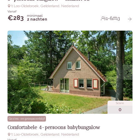
‘t Loo-Oldebroek, Gelderland, Nederland
Vanaf
minimaal
€
283
1-6
3
2 nachten
Score
0
Gezins- en groepsverblijf
Comfortabele 4-persoons babybungalow
‘t Loo-Oldebroek, Gelderland, Nederland
Vanaf