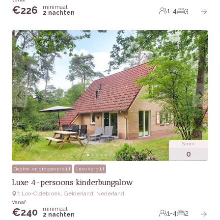
minimaal
€
226
1-4
3
2 nachten
Score
0
Gezins- en groepsverblijf
Luxe verblijf
Luxe 4-persoons kinderbungalow
‘t Loo-Oldebroek, Gelderland, Nederland
Vanaf
minimaal
€
240
1-4
2
2 nachten