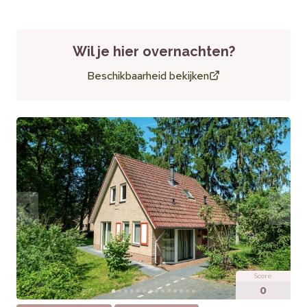
Gasten waarderen de luxe inrichting en
wellnessvoorzieningen. De hottub of jacuzzi in de omheinde
tuin wordt vaak genoemd als hoogtepunt.
Wil je hier overnachten?
Beschikbaarheid bekijken
Praktische informatie
Huisdieren:
Toegestaan (max. 2)
Extra’s:
Gratis WiFi, eigen parkeerplaats
Score
0