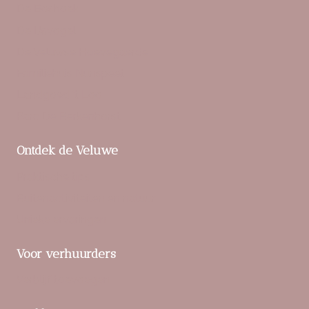
De Boshoek
De IJsvogel
De Veluwse Hoevegaerde
Familiehuis Nunspeet
Landgoed ‘t Loo
Parc De Berkenhorst
Ontdek de Veluwe
Praktische tips
Buitenactiviteiten en natuur
Unieke ervaringen
Voor verhuurders
Verblijf toevoegen