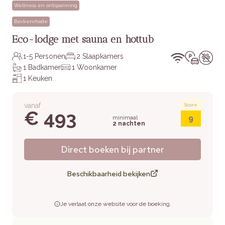
Wellness en ontspanning
Berkenrhode
Eco-lodge met sauna en hottub
1-5 Personen
2 Slaapkamers
1 Badkamer
1 Woonkamer
1 Keuken
vanaf
Score
€ 493
9
minimaal
2 nachten
Direct boeken bij partner
Beschikbaarheid bekijken
Je verlaat onze website voor de boeking.