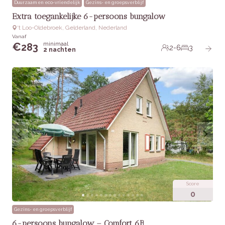
Duurzaam en eco-vriendelijk
Gezins- en groepsverblijf
Extra toegankelijke 6-persoons bungalow
‘t Loo-Oldebroek, Gelderland, Nederland
Vanaf
minimaal
€
283
2-6
3
2 nachten
Score
0
Gezins- en groepsverblijf
6-persoons bungalow – Comfort 6B