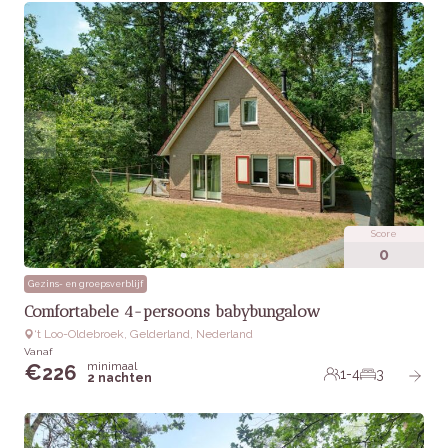
Score
0
Gezins- en groepsverblijf
Comfortabele 4-persoons babybungalow
‘t Loo-Oldebroek, Gelderland, Nederland
Vanaf
minimaal
€
226
1-4
3
2 nachten