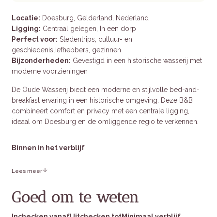
Locatie:
Doesburg, Gelderland, Nederland
Ligging:
Centraal gelegen, In een dorp
Perfect voor:
Stedentrips, cultuur- en
geschiedenisliefhebbers, gezinnen
Bijzonderheden:
Gevestigd in een historische wasserij met
moderne voorzieningen
De Oude Wasserij biedt een moderne en stijlvolle bed-and-
breakfast ervaring in een historische omgeving. Deze B&B
combineert comfort en privacy met een centrale ligging,
ideaal om Doesburg en de omliggende regio te verkennen.
Binnen in het verblijf
Lees meer
Kamers:
Luxe ingerichte kamers met eigen badkamer,
airconditioning en flatscreen-tv.
Goed om te weten
Voorzieningen:
Volledig uitgeruste keuken met oven,
vaatwasser, koffiezetapparaat en waterkoker.
Inchecken vanaf
Buiten:
Privé ingang, gratis parkeergelegenheid en een
Uitchecken tot
Minimaal verblijf