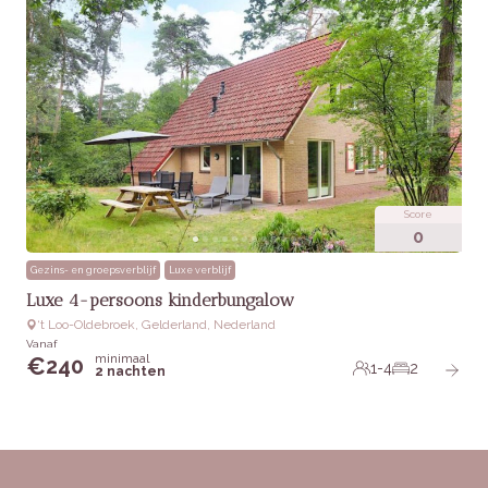
Score
0
Gezins- en groepsverblijf
Luxe verblijf
Luxe 4-persoons kinderbungalow
‘t Loo-Oldebroek, Gelderland, Nederland
Vanaf
minimaal
€
240
1-4
2
2 nachten