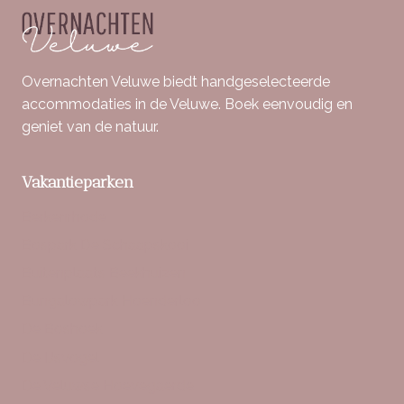
Overnachten Veluwe biedt handgeselecteerde
accommodaties in de Veluwe. Boek eenvoudig en
geniet van de natuur.
Vakantieparken
Berkenrhode
Bospark De Schaapskooi
Buitenplaats Beekhuizen
Bungalowpark Hoenderloo
De Boshoek
De IJsvogel
De Veluwse Hoevegaerde