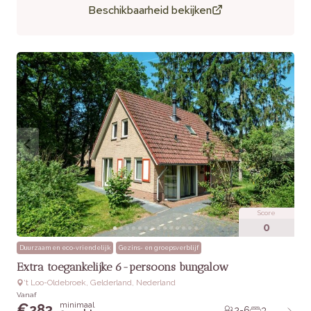
Beschikbaarheid bekijken
Score
0
Duurzaam en eco-vriendelijk
Gezins- en groepsverblijf
Extra toegankelijke 6-persoons bungalow
‘t Loo-Oldebroek, Gelderland, Nederland
Vanaf
minimaal
€
283
2-6
3