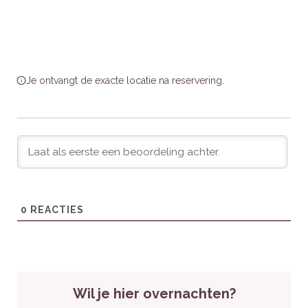
Waardering van bezoekers
Gasten waarderen de rustige ligging, ruime kamers en
vriendelijke gastheer. Het uitgebreide ontbijt en de gratis
parkeermogelijkheid worden vaak genoemd als pluspunten.
Je ontvangt de exacte locatie na reservering.
Praktische informatie
Huisdieren:
Niet toegestaan
Toegankelijkheid:
Geschikt voor volwassenen en
gezinnen, kamers bereikbaar via trappen
Extra’s:
Gratis WiFi, oplaadpunten voor elektrische auto’s
beschikbaar
0
REACTIES
Kosten:
Inclusief ontbijt, toeristenbelasting van
toepassing
Wil je hier overnachten?