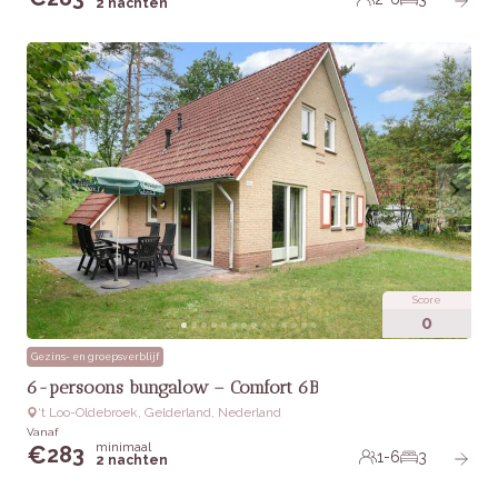
2 nachten
Score
0
Gezins- en groepsverblijf
6-persoons bungalow – Comfort 6B
‘t Loo-Oldebroek, Gelderland, Nederland
Vanaf
minimaal
€
283
1-6
3
2 nachten