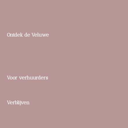
Familiehuis Nunspeet
Landgoed ‘t Loo
Parc De Berkenhorst
Ontdek de Veluwe
Praktische tips
Buitenactiviteiten en natuur
Unieke ervaringen
Voor verhuurders
Verblijf toevoegen
Verblijven
Bed & Breakfasts
Bijzondere overnachtingen