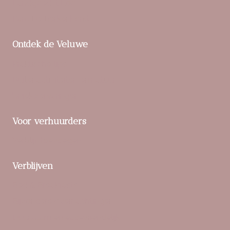
Landgoed ‘t Loo
Parc De Berkenhorst
Ontdek de Veluwe
Praktische tips
Buitenactiviteiten en natuur
Unieke ervaringen
Voor verhuurders
Verblijf toevoegen
Verblijven
Bed & Breakfasts
Bijzondere overnachtingen
Duurzaam en eco-vriendelijk