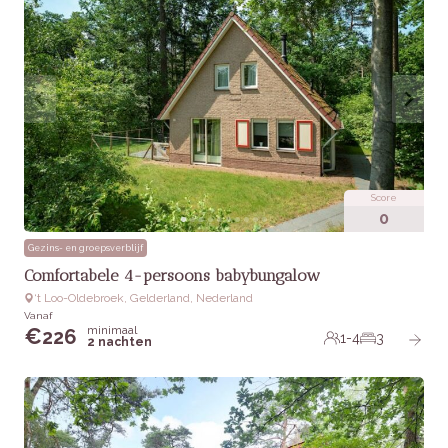
Score
0
Gezins- en groepsverblijf
Comfortabele 4-persoons babybungalow
‘t Loo-Oldebroek, Gelderland, Nederland
Vanaf
minimaal
€
226
1-4
3
2 nachten