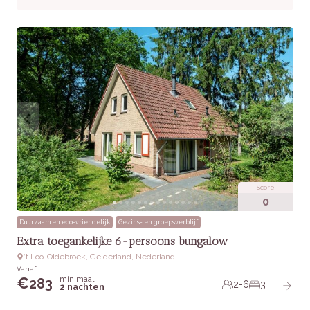
Praktische informatie
Huisdieren:
Niet toegestaan
Toegankelijkheid:
Bereikbaar via een trap, minder
geschikt voor gasten met mobiliteitsproblemen
Extra’s:
Gratis WiFi, airconditioning inbegrepen
Score
0
Duurzaam en eco-vriendelijk
Gezins- en groepsverblijf
Extra toegankelijke 6-persoons bungalow
‘t Loo-Oldebroek, Gelderland, Nederland
Vanaf
minimaal
€
283
2-6
3
2 nachten