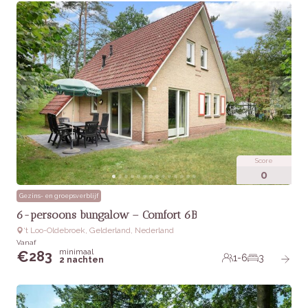
Score
0
Gezins- en groepsverblijf
6-persoons bungalow – Comfort 6B
‘t Loo-Oldebroek, Gelderland, Nederland
Vanaf
minimaal
€
283
1-6
3
2 nachten