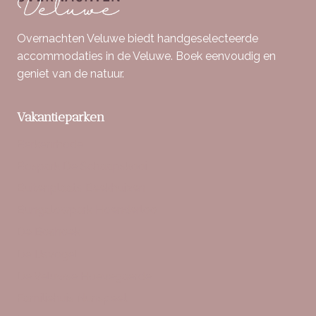
Overnachten Veluwe biedt handgeselecteerde
accommodaties in de Veluwe. Boek eenvoudig en
geniet van de natuur.
Vakantieparken
Berkenrhode
Bospark De Schaapskooi
Buitenplaats Beekhuizen
Bungalowpark Hoenderloo
De Boshoek
De IJsvogel
De Veluwse Hoevegaerde
Familiehuis Nunspeet