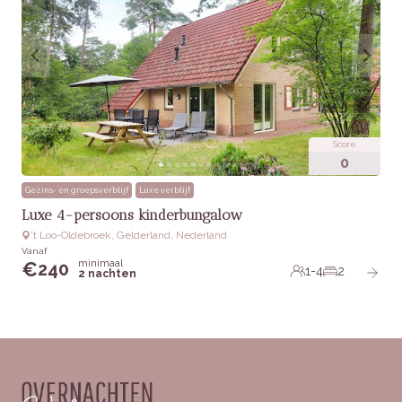
Score
0
Gezins- en groepsverblijf
Luxe verblijf
Luxe 4-persoons kinderbungalow
‘t Loo-Oldebroek, Gelderland, Nederland
Vanaf
minimaal
€
240
1-4
2
2 nachten