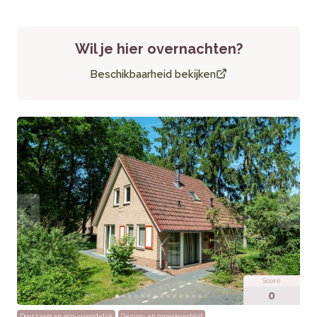
Waardering van bezoekers
Gasten waarderen de rust, het comfort en de luxe van deze
Wil je hier overnachten?
gelijkvloerse villa. Vooral de hottub en sauna worden vaak
genoemd als hoogtepunten van het verblijf.
Beschikbaarheid bekijken
Praktische informatie
Huisdieren:
Niet toegestaan
Extra’s:
Gratis WiFi, centrale parkeerplaats
Score
0
Duurzaam en eco-vriendelijk
Gezins- en groepsverblijf