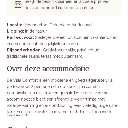
Bekijk de beschikbaarheid en actuele prijs van
deze accommodatie bij onze partner.
Locatie:
Hoenderloo, Gelderland, Nederland
Ligging:
In de natuur
Perfect voor:
Stelletjes die een ontspannen vakantie willen
in een comfortabele, gelijkvloerse villa.
Bijzonderheden:
Gelijkvloerse villa, privé hottub,
traditionele sauna, terras met buitenhaard
Over deze accommodatie
De Villa Comfort is een moderne en goed uitgeruste villa,
perfect voor 2 personen die op zoek zijn naar een
combinatie van rust, luxe en gemak. Deze gelijkvloerse
accommodatie biedt een sfeervolle woonruimte met
vloerverwarming en airconditioning, een volledig uitgeruste
keuken en een royale slaapkamer met directe toegang tot
Lees meer
een ensuite badkamer. De ligging aan de bosrand maakt het
een ideale keuze voor natuurliefhebbers.