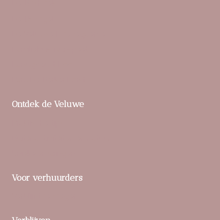
De Boshoek
De IJsvogel
De Veluwse Hoevegaerde
Familiehuis Nunspeet
Landgoed ‘t Loo
Parc De Berkenhorst
Ontdek de Veluwe
Praktische tips
Buitenactiviteiten en natuur
Unieke ervaringen
Voor verhuurders
Verblijf toevoegen