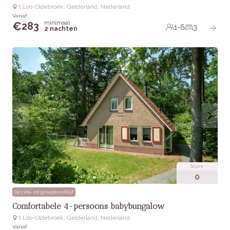
‘t Loo-Oldebroek, Gelderland, Nederland
Vanaf
minimaal
€
283
1-6
3
2 nachten
Score
0
Gezins- en groepsverblijf
Comfortabele 4-persoons babybungalow
‘t Loo-Oldebroek, Gelderland, Nederland
Vanaf