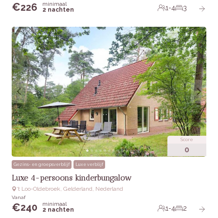
minimaal
€
226
1-4
3
2 nachten
Score
0
Gezins- en groepsverblijf
Luxe verblijf
Luxe 4-persoons kinderbungalow
‘t Loo-Oldebroek, Gelderland, Nederland
Vanaf
minimaal
€
240
1-4
2
2 nachten