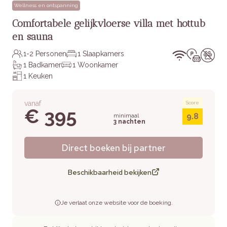
Wellness en ontspanning
Comfortabele gelijkvloerse villa met hottub
en sauna
1-2 Personen
1 Slaapkamers
1 Badkamer
1 Woonkamer
1 Keuken
vanaf
Score
€ 395
9.8
minimaal
3 nachten
Direct boeken bij partner
Beschikbaarheid bekijken
Je verlaat onze website voor de boeking.