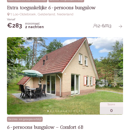
Extra toegankelijke 6-persoons bungalow
‘t Loo-Oldebroek, Gelderland, Nederland
Vanaf
minimaal
€
283
2-6
3
2 nachten
Score
0
Gezins- en groepsverblijf
6-persoons bungalow – Comfort 6B