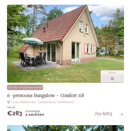
Score
0
Gezins- en groepsverblijf
6-persoons bungalow – Comfort 6B
‘t Loo-Oldebroek, Gelderland, Nederland
Vanaf
minimaal
€
283
1-6
3
2 nachten