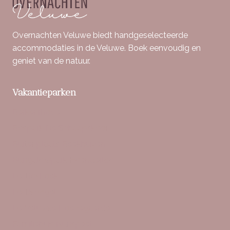
Overnachten Veluwe biedt handgeselecteerde
accommodaties in de Veluwe. Boek eenvoudig en
geniet van de natuur.
Vakantieparken
Berkenrhode
Bospark De Schaapskooi
Buitenplaats Beekhuizen
Bungalowpark Hoenderloo
De Boshoek
De IJsvogel
De Veluwse Hoevegaerde
Familiehuis Nunspeet