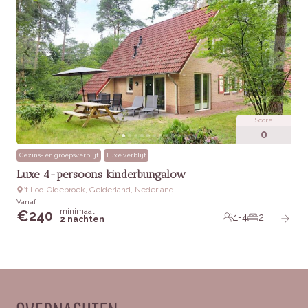
Score
0
Gezins- en groepsverblijf
Luxe verblijf
Luxe 4-persoons kinderbungalow
‘t Loo-Oldebroek, Gelderland, Nederland
Vanaf
minimaal
€
240
1-4
2
2 nachten