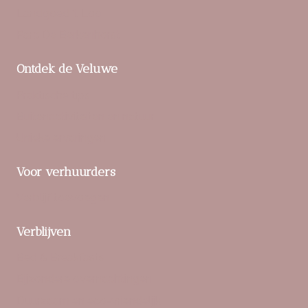
Landgoed ‘t Loo
Parc De Berkenhorst
Ontdek de Veluwe
Praktische tips
Buitenactiviteiten en natuur
Unieke ervaringen
Voor verhuurders
Verblijf toevoegen
Verblijven
Bed & Breakfasts
Bijzondere overnachtingen
Duurzaam en eco-vriendelijk