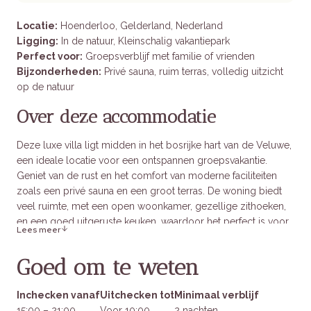
Locatie:
Hoenderloo, Gelderland, Nederland
Ligging:
In de natuur, Kleinschalig vakantiepark
Perfect voor:
Groepsverblijf met familie of vrienden
Bijzonderheden:
Privé sauna, ruim terras, volledig uitzicht
op de natuur
Over deze accommodatie
Deze luxe villa ligt midden in het bosrijke hart van de Veluwe,
een ideale locatie voor een ontspannen groepsvakantie.
Geniet van de rust en het comfort van moderne faciliteiten
zoals een privé sauna en een groot terras. De woning biedt
veel ruimte, met een open woonkamer, gezellige zithoeken,
en een goed uitgeruste keuken, waardoor het perfect is voor
Lees meer
samenkomen met familie en vrienden.
Goed om te weten
Binnen in het verblijf
Inchecken vanaf
Uitchecken tot
Minimaal verblijf
15:00 – 21:00
Voor 10:00
2 nachten
Slaapgelegenheden:
Vijf slaapkamers, waarvan één