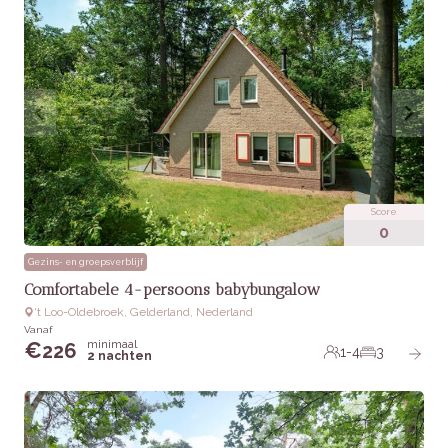
Score
0
Gezins- en groepsverblijf
Comfortabele 4-persoons babybungalow
‘t Loo-Oldebroek, Gelderland, Nederland
Vanaf
minimaal
€
226
1-4
3
2 nachten