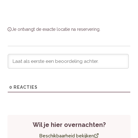
Bezienswaardigheden en
activiteiten in de omgeving
Natuur:
Ontdek het nabijgelegen Nationaal Park De
Je ontvangt de exacte locatie na reservering.
Hoge Veluwe, perfect voor wandel- en fietsliefhebbers.
Activiteiten:
Bezoek het Kröller-Müller Museum voor
kunst en cultuur, of plan een uitstapje naar de Apenheul.
Eten & Lokale Smaken:
Geniet van een maaltijd in de
brasserie op het park of bestel verse broodjes voor een
gezellig ontbijt in de villa.
Cultuur:
Ontdek de historische steden Arnhem en
Apeldoorn voor een dagje winkelen en cultuur.
0
REACTIES
Waardering van bezoekers
Gasten waarderen de rustige ligging, de moderne
voorzieningen en de gezellige ruimtes van deze villa. Het
Wil je hier overnachten?
biedt een perfecte mix van luxe en natuur, ideaal voor een
comfortabel en ontspannen verblijf.
Beschikbaarheid bekijken