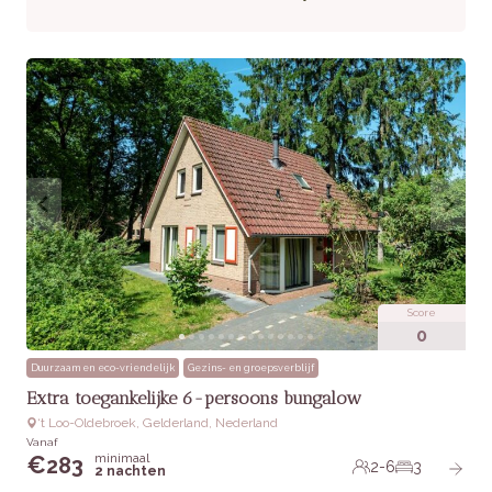
Praktische informatie
Huisdieren:
Niet toegestaan
Toegankelijkheid:
Slaapkamer en badkamer op de
begane grond
Extra’s:
Gratis WiFi, parkeergelegenheid bij de
accommodatie, optionele broodbezorgservice
Score
0
Duurzaam en eco-vriendelijk
Gezins- en groepsverblijf
Extra toegankelijke 6-persoons bungalow
‘t Loo-Oldebroek, Gelderland, Nederland
Vanaf
minimaal
€
283
2-6
3
2 nachten